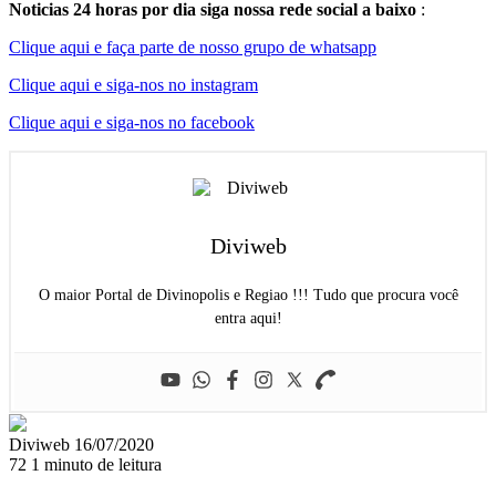
Noticias 24 horas por dia siga nossa rede social a baixo
:
Clique aqui e faça parte de nosso grupo de whatsapp
Clique aqui e siga-nos no instagram
Clique aqui e siga-nos no facebook
Diviweb
O maior Portal de Divinopolis e Regiao !!! Tudo que procura você
entra aqui!
Mande
Diviweb
16/07/2020
um
72
1 minuto de leitura
e-