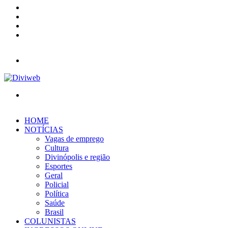
YouTube
Instagram
Entrar
Barra
Lateral
Menu
Procurar
por
HOME
NOTÍCIAS
Vagas de emprego
Cultura
Divinópolis e região
Esportes
Geral
Policial
Política
Saúde
Brasil
COLUNISTAS