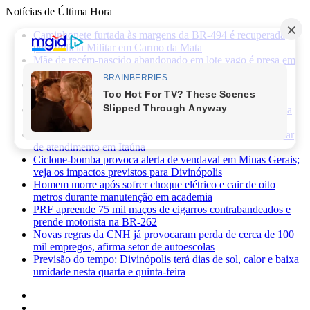
Notícias de Última Hora
Caminhonete furtada às margens da BR-494 é recuperada
pela Polícia Militar em Carmo da Mata
Mãe de recém-nascido abandonado em lote vago é presa em
Sabará
Três pessoas ficam feridas após ataque a facadas no bairro
Planalto, em Divinópolis
Previsão do tempo: fim de semana será de sol, calor e baixa
umidade em Divinópolis
Homem quebra vidro da recepção de hospital após reclamar
de atendimento em Itaúna
Ciclone-bomba provoca alerta de vendaval em Minas Gerais;
veja os impactos previstos para Divinópolis
Homem morre após sofrer choque elétrico e cair de oito
metros durante manutenção em academia
PRF apreende 75 mil maços de cigarros contrabandeados e
prende motorista na BR-262
Novas regras da CNH já provocaram perda de cerca de 100
mil empregos, afirma setor de autoescolas
Previsão do tempo: Divinópolis terá dias de sol, calor e baixa
umidade nesta quarta e quinta-feira
Facebook
X