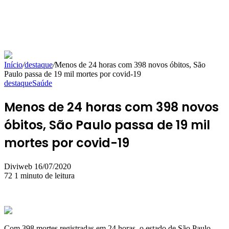
Início
/
destaque
/
Menos de 24 horas com 398 novos óbitos, São
Paulo passa de 19 mil mortes por covid-19
destaque
Saúde
Menos de 24 horas com 398 novos
óbitos, São Paulo passa de 19 mil
mortes por covid-19
Mande
Diviweb
16/07/2020
um
72
1 minuto de leitura
e-
mail
Com 398 mortes registradas em 24 horas, o estado de São Paulo