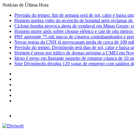
Notícias de Última Hora
Previsão do tempo: fim de semana será de sol, calor e baixa u
Homem quebra vidro da recepção de hospital após reclamar de
Ciclone-bomba provoca alerta de vendaval em Minas Gerais; vej
Homem morre após sofrer choque elétrico e cair de oito metro
PRF apreende 75 mil maços de cigarros contrabandeados e pre
Novas regras da CNH já provocaram perda de cerca de 100 mil 
Previsão do tempo: Divinópolis terá dias de sol, calor e baixa u
Homem é preso por tráfico de drogas próximo a CMEI em Nov
Idoso é preso em flagrante suspeito de estuprar criança de 10 
Sine Divinópolis divulga 120 vagas de emprego com salários de
Facebook
X
YouTube
Instagram
Entrar
Barra
Lateral
Menu