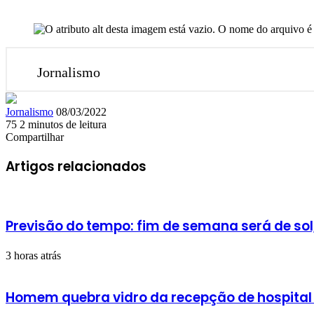
Jornalismo
Mande
Jornalismo
08/03/2022
um
75
2 minutos de leitura
Facebook
X
Linkedin
Skype
Messenger
Messenger
WhatsApp
Telegram
e-
Compartilhar
Facebook
X
Linkedin
Skype
Messenger
Messenger
WhatsApp
Telegram
Compartilhar
Imprimir
mail
via
Artigos relacionados
e-
mail
Previsão do tempo: fim de semana será de sol
3 horas atrás
Homem quebra vidro da recepção de hospital