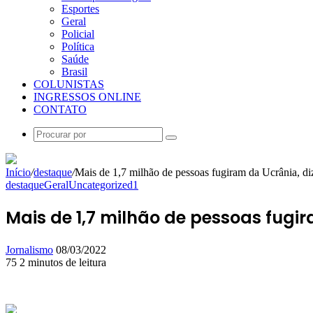
Esportes
Geral
Policial
Política
Saúde
Brasil
COLUNISTAS
INGRESSOS ONLINE
CONTATO
Procurar
por
Início
/
destaque
/
Mais de 1,7 milhão de pessoas fugiram da Ucrânia, 
destaque
Geral
Uncategorized1
Mais de 1,7 milhão de pessoas fugi
Mande
Jornalismo
08/03/2022
um
75
2 minutos de leitura
Facebook
X
Linkedin
Skype
Messenger
Messenger
WhatsApp
Telegram
e-
mail