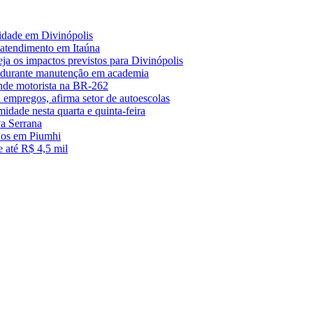
midade em Divinópolis
 atendimento em Itaúna
a os impactos previstos para Divinópolis
s durante manutenção em academia
nde motorista na BR-262
empregos, afirma setor de autoescolas
midade nesta quarta e quinta-feira
a Serrana
anos em Piumhi
 até R$ 4,5 mil