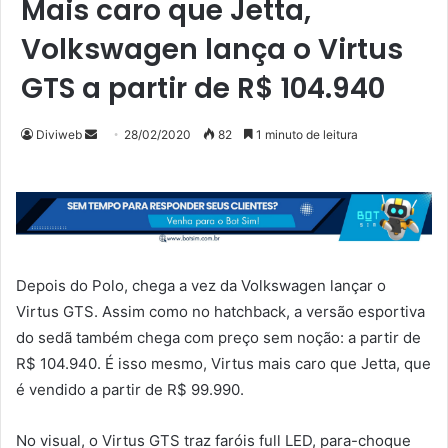
Mais caro que Jetta,
Volkswagen lança o Virtus
GTS a partir de R$ 104.940
Diviweb
M
28/02/2020
82
1 minuto de leitura
a
n
d
e
u
m
Depois do Polo, chega a vez da Volkswagen lançar o
e
Virtus GTS. Assim como no hatchback, a versão esportiva
-
do sedã também chega com preço sem noção: a partir de
m
R$ 104.940. É isso mesmo, Virtus mais caro que Jetta, que
a
é vendido a partir de R$ 99.990.
i
l
No visual, o Virtus GTS traz faróis full LED, para-choque