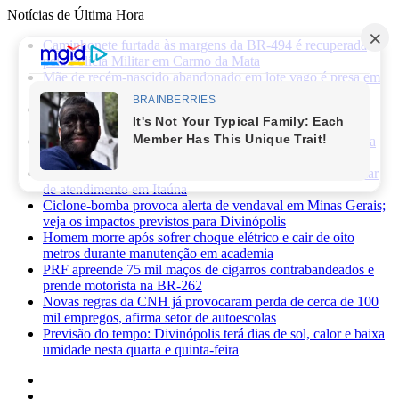
Notícias de Última Hora
Caminhonete furtada às margens da BR-494 é recuperada
pela Polícia Militar em Carmo da Mata
Mãe de recém-nascido abandonado em lote vago é presa em
Sabará
Três pessoas ficam feridas após ataque a facadas no bairro
Planalto, em Divinópolis
Previsão do tempo: fim de semana será de sol, calor e baixa
umidade em Divinópolis
Homem quebra vidro da recepção de hospital após reclamar
de atendimento em Itaúna
Ciclone-bomba provoca alerta de vendaval em Minas Gerais;
veja os impactos previstos para Divinópolis
Homem morre após sofrer choque elétrico e cair de oito
metros durante manutenção em academia
PRF apreende 75 mil maços de cigarros contrabandeados e
prende motorista na BR-262
Novas regras da CNH já provocaram perda de cerca de 100
mil empregos, afirma setor de autoescolas
Previsão do tempo: Divinópolis terá dias de sol, calor e baixa
umidade nesta quarta e quinta-feira
Facebook
X