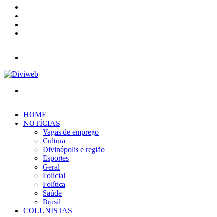
YouTube
Instagram
Entrar
Barra
Lateral
Menu
Procurar
por
HOME
NOTÍCIAS
Vagas de emprego
Cultura
Divinópolis e região
Esportes
Geral
Policial
Política
Saúde
Brasil
COLUNISTAS