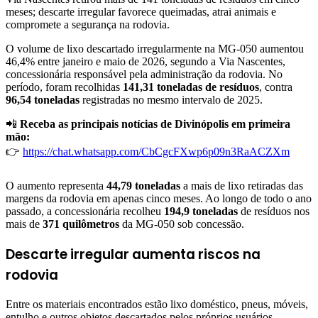
meses; descarte irregular favorece queimadas, atrai animais e
compromete a segurança na rodovia.
O volume de lixo descartado irregularmente na MG-050 aumentou
46,4% entre janeiro e maio de 2026, segundo a Via Nascentes,
concessionária responsável pela administração da rodovia. No
período, foram recolhidas
141,31 toneladas de resíduos
, contra
96,54 toneladas
registradas no mesmo intervalo de 2025.
📲
Receba as principais notícias de Divinópolis em primeira
mão:
👉
https://chat.whatsapp.com/CbCgcFXwp6p09n3RaACZXm
O aumento representa
44,79 toneladas
a mais de lixo retiradas das
margens da rodovia em apenas cinco meses. Ao longo de todo o ano
passado, a concessionária recolheu
194,9 toneladas
de resíduos nos
mais de
371 quilômetros
da MG-050 sob concessão.
Descarte irregular aumenta riscos na
rodovia
Entre os materiais encontrados estão lixo doméstico, pneus, móveis,
entulho e outros objetos descartados pelos próprios usuários.