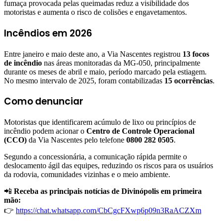
fumaça provocada pelas queimadas reduz a visibilidade dos
motoristas e aumenta o risco de colisões e engavetamentos.
Incêndios em 2026
Entre janeiro e maio deste ano, a Via Nascentes registrou
13 focos
de incêndio
nas áreas monitoradas da MG-050, principalmente
durante os meses de abril e maio, período marcado pela estiagem.
No mesmo intervalo de 2025, foram contabilizadas
15 ocorrências
.
Como denunciar
Motoristas que identificarem acúmulo de lixo ou princípios de
incêndio podem acionar o
Centro de Controle Operacional
(CCO)
da Via Nascentes pelo telefone
0800 282 0505
.
Segundo a concessionária, a comunicação rápida permite o
deslocamento ágil das equipes, reduzindo os riscos para os usuários
da rodovia, comunidades vizinhas e o meio ambiente.
📲
Receba as principais notícias de Divinópolis em primeira
mão:
👉
https://chat.whatsapp.com/CbCgcFXwp6p09n3RaACZXm