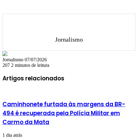
Jornalismo
Mande
Jornalismo
07/07/2026
um
207
2 minutos de leitura
e-
mail
Artigos relacionados
Caminhonete furtada às margens da BR-
494 é recuperada pela Polícia Militar em
Carmo da Mata
1 dia atrás