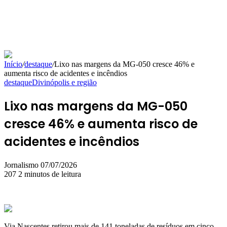
Início
/
destaque
/
Lixo nas margens da MG-050 cresce 46% e
aumenta risco de acidentes e incêndios
destaque
Divinópolis e região
Lixo nas margens da MG-050
cresce 46% e aumenta risco de
acidentes e incêndios
Mande
Jornalismo
07/07/2026
um
207
2 minutos de leitura
e-
mail
Via Nascentes retirou mais de 141 toneladas de resíduos em cinco