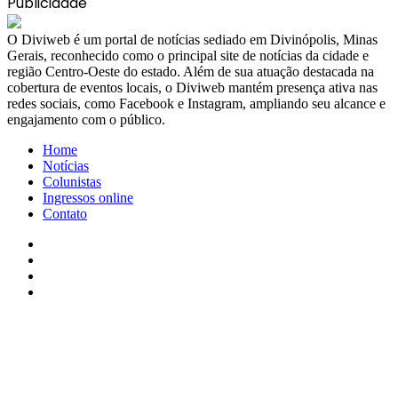
Publicidade
​O Diviweb é um portal de notícias sediado em Divinópolis, Minas
Gerais, reconhecido como o principal site de notícias da cidade e
região Centro-Oeste do estado. Além de sua atuação destacada na
cobertura de eventos locais, o Diviweb mantém presença ativa nas
redes sociais, como Facebook e Instagram, ampliando seu alcance e
engajamento com o público.
Home
Notícias
Colunistas
Ingressos online
Contato
Facebook
X
YouTube
Instagram
Facebook
X
WhatsApp
Telegram
Viber