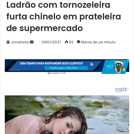
Ladrão com tornozeleira
furta chinelo em prateleira
de supermercado
Mande
Jornalismo
09/01/2021
83
Menos de um minuto
um
e-
mail