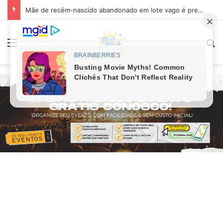
Mãe de recém-nascido abandonado em lote vago é presa em Sabará
Menu
Pr