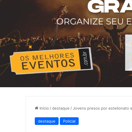
Início
/
destaque
/
Jovens presos por estelionato 
destaque
Policial