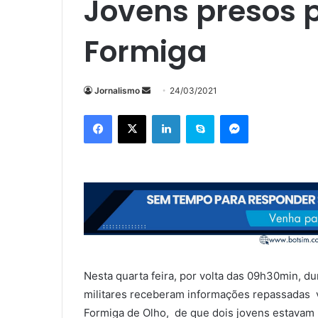
Jovens presos p
Formiga
Mande
Jornalismo
24/03/2021
um
Facebook
X
Linkedin
Skype
Messenger
e-
mail
Nesta quarta feira, por volta das 09h30min, d
militares receberam informações repassadas 
Formiga de Olho, de que dois jovens estavam 