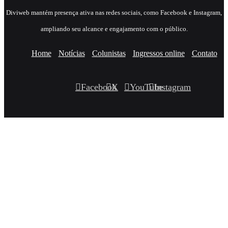
Diviweb mantém presença ativa nas redes sociais, como Facebook e Instagram,
ampliando seu alcance e engajamento com o público.
Home
Notícias
Colunistas
Ingressos online
Contato
Facebook
X
YouTube
Instagram