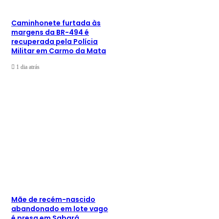
Caminhonete furtada às
margens da BR-494 é
recuperada pela Polícia
Militar em Carmo da Mata
1 dia atrás
Mãe de recém-nascido
abandonado em lote vago
é presa em Sabará