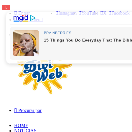
Entrar
Instagram
YouTube
X
Facebook
Barra Lateral
Menu
Procurar por
HOME
NOTÍCIAS