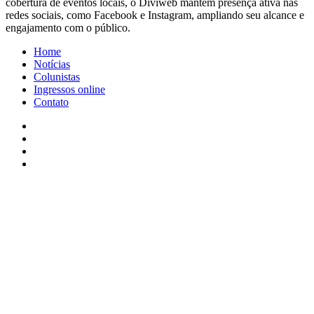
cobertura de eventos locais, o Diviweb mantém presença ativa nas
redes sociais, como Facebook e Instagram, ampliando seu alcance e
engajamento com o público.
Home
Notícias
Colunistas
Ingressos online
Contato
Facebook
X
YouTube
Instagram
Facebook
X
WhatsApp
Telegram
Viber