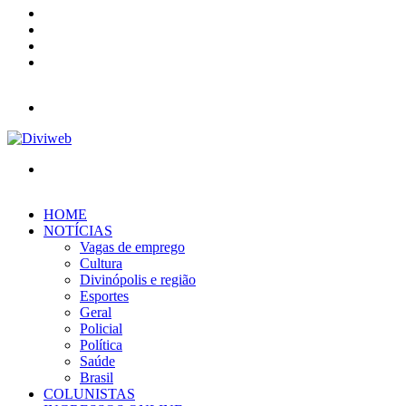
YouTube
Instagram
Entrar
Barra
Lateral
Menu
Procurar
por
HOME
NOTÍCIAS
Vagas de emprego
Cultura
Divinópolis e região
Esportes
Geral
Policial
Política
Saúde
Brasil
COLUNISTAS