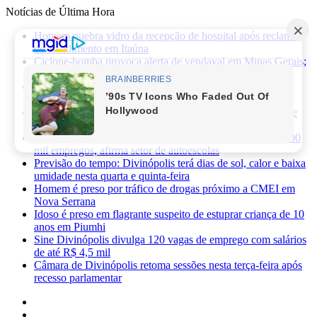
Notícias de Última Hora
Homem quebra vidro da recepção de hospital após reclamar
de atendimento em Itaúna
Ciclone-bomba provoca alerta de vendaval em Minas Gerais;
veja os impactos previstos para Divinópolis
Homem morre após sofrer choque elétrico e cair de oito
metros durante manutenção em academia
PRF apreende 75 mil maços de cigarros contrabandeados e
prende motorista na BR-262
Novas regras da CNH já provocaram perda de cerca de 100
mil empregos, afirma setor de autoescolas
Previsão do tempo: Divinópolis terá dias de sol, calor e baixa
umidade nesta quarta e quinta-feira
Homem é preso por tráfico de drogas próximo a CMEI em
Nova Serrana
Idoso é preso em flagrante suspeito de estuprar criança de 10
anos em Piumhi
Sine Divinópolis divulga 120 vagas de emprego com salários
de até R$ 4,5 mil
Câmara de Divinópolis retoma sessões nesta terça-feira após
recesso parlamentar
Facebook
X