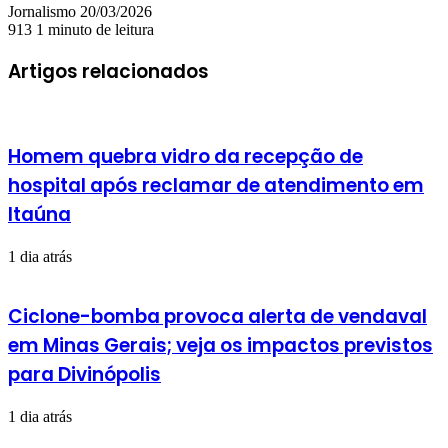
Mande
Jornalismo
20/03/2026
um
913
1 minuto de leitura
e-
mail
Artigos relacionados
Homem quebra vidro da recepção de
hospital após reclamar de atendimento em
Itaúna
1 dia atrás
Ciclone-bomba provoca alerta de vendaval
em Minas Gerais; veja os impactos previstos
para Divinópolis
1 dia atrás