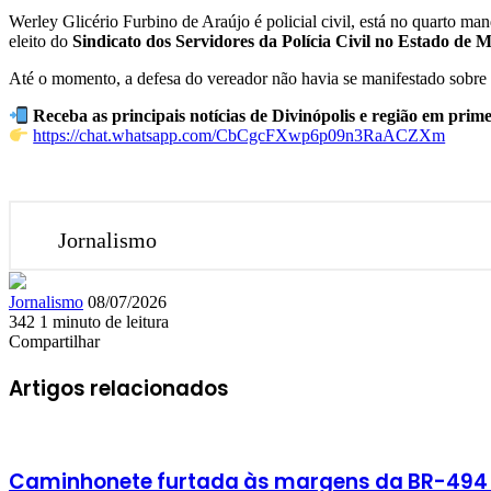
Werley Glicério Furbino de Araújo é policial civil, está no quarto m
eleito do
Sindicato dos Servidores da Polícia Civil no Estado de
Até o momento, a defesa do vereador não havia se manifestado sobre 
Receba as principais notícias de Divinópolis e região em prim
https://chat.whatsapp.com/CbCgcFXwp6p09n3RaACZXm
Jornalismo
Mande
Jornalismo
08/07/2026
um
342
1 minuto de leitura
Facebook
X
Linkedin
Skype
Messenger
Messenger
WhatsApp
Telegram
e-
Compartilhar
Facebook
X
Linkedin
Skype
Messenger
Messenger
WhatsApp
Telegram
Compartilhar
Imprimir
mail
via
Artigos relacionados
e-
mail
Caminhonete furtada às margens da BR-494 é