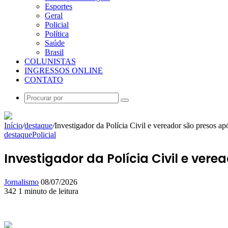
Esportes
Geral
Policial
Política
Saúde
Brasil
COLUNISTAS
INGRESSOS ONLINE
CONTATO
Procurar
por
Início
/
destaque
/
Investigador da Polícia Civil e vereador são presos a
destaque
Policial
Investigador da Polícia Civil e ve
Mande
Jornalismo
08/07/2026
um
342
1 minuto de leitura
Facebook
X
Linkedin
Skype
Messenger
Messenger
WhatsApp
Telegram
e-
mail