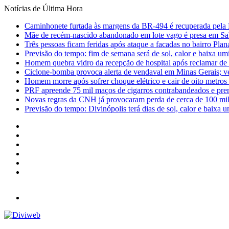
Notícias de Última Hora
Caminhonete furtada às margens da BR-494 é recuperada pela 
Mãe de recém-nascido abandonado em lote vago é presa em Sa
Três pessoas ficam feridas após ataque a facadas no bairro Plan
Previsão do tempo: fim de semana será de sol, calor e baixa u
Homem quebra vidro da recepção de hospital após reclamar de
Ciclone-bomba provoca alerta de vendaval em Minas Gerais; vej
Homem morre após sofrer choque elétrico e cair de oito metro
PRF apreende 75 mil maços de cigarros contrabandeados e pre
Novas regras da CNH já provocaram perda de cerca de 100 mil 
Previsão do tempo: Divinópolis terá dias de sol, calor e baixa u
Facebook
X
YouTube
Instagram
Entrar
Barra
Lateral
Menu