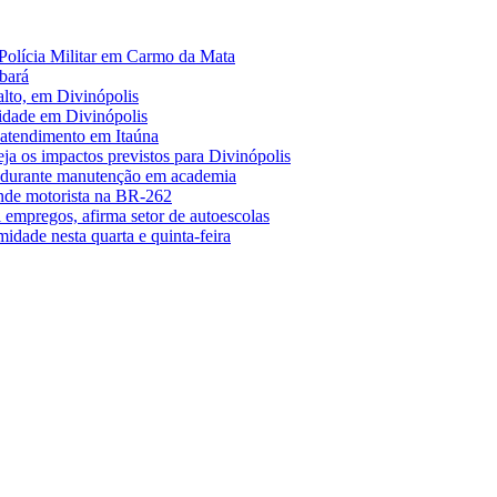
Polícia Militar em Carmo da Mata
bará
alto, em Divinópolis
midade em Divinópolis
 atendimento em Itaúna
a os impactos previstos para Divinópolis
s durante manutenção em academia
nde motorista na BR-262
empregos, afirma setor de autoescolas
midade nesta quarta e quinta-feira