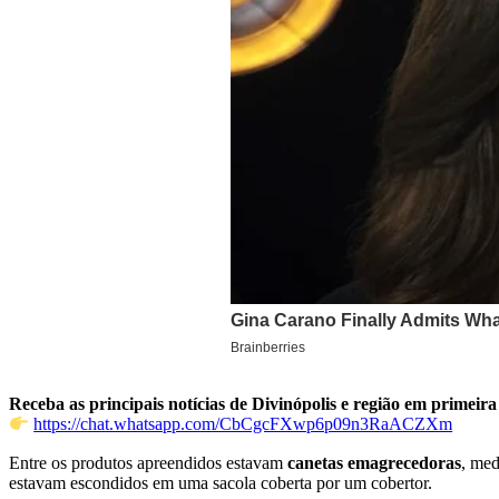
Receba as principais notícias de Divinópolis e região em primeir
https://chat.whatsapp.com/CbCgcFXwp6p09n3RaACZXm
Entre os produtos apreendidos estavam
canetas emagrecedoras
, me
estavam escondidos em uma sacola coberta por um cobertor.