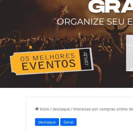
Início
/
destaque
/
Interesse por compras online d
destaque
Geral