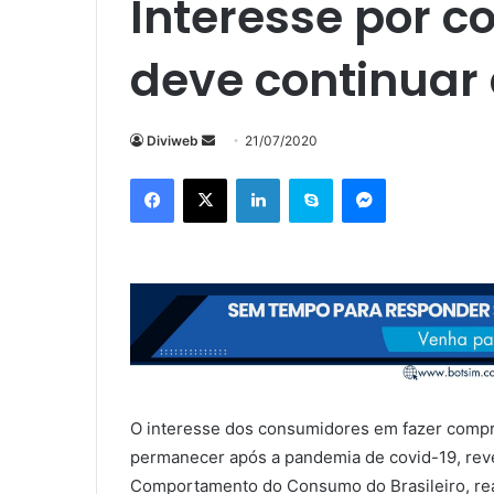
Interesse por c
deve continuar
Mande
Diviweb
21/07/2020
um
Facebook
X
Linkedin
Skype
Messenger
e-
mail
O interesse dos consumidores em fazer comp
permanecer após a pandemia de covid-19, rev
Comportamento do Consumo do Brasileiro, real