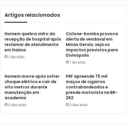
Artigos relacionados
Homem quebra vidro da
Ciclone-bomba provoca
recepção de hospital após
alerta de vendaval em
reclamar de atendimento
Minas Gerais; veja os
em Itaúna
impactos previstos para
Divinópolis
1 dia atrás
1 dia atrás
Homem morre após sofrer
PRF apreende 75 mil
choque elétrico e cair de
maços de cigarros
oito metros durante
contrabandeados e
manutenção em
prende motorista na BR-
academia
262
2 dias atrás
2 dias atrás