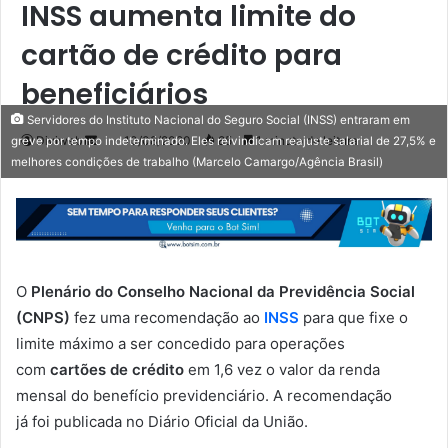
INSS aumenta limite do
cartão de crédito para
beneficiários
Servidores do Instituto Nacional do Seguro Social (INSS) entraram em
Mande
Diviweb
10/08/2020
85
1 minuto de leitura
greve por tempo indeterminado. Eles reivindicam reajuste salarial de 27,5% e
melhores condições de trabalho (Marcelo Camargo/Agência Brasil)
um
e-
mail
O
Plenário do Conselho Nacional da Previdência Social
(CNPS)
fez uma recomendação ao
INSS
para que fixe o
limite máximo a ser concedido para operações
com
cartões de crédito
em 1,6 vez o valor da renda
mensal do benefício previdenciário. A recomendação
já foi publicada no Diário Oficial da União.