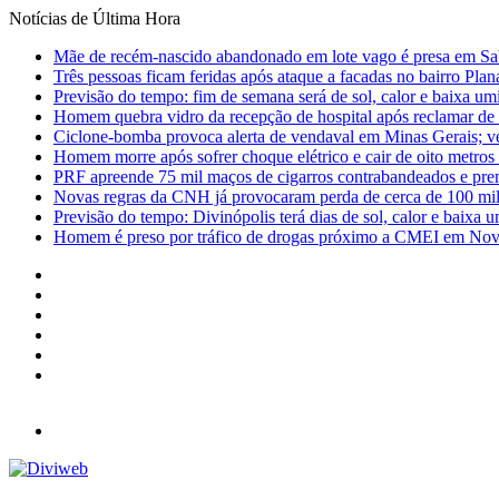
Notícias de Última Hora
Mãe de recém-nascido abandonado em lote vago é presa em Sa
Três pessoas ficam feridas após ataque a facadas no bairro Plan
Previsão do tempo: fim de semana será de sol, calor e baixa u
Homem quebra vidro da recepção de hospital após reclamar de
Ciclone-bomba provoca alerta de vendaval em Minas Gerais; vej
Homem morre após sofrer choque elétrico e cair de oito metro
PRF apreende 75 mil maços de cigarros contrabandeados e pre
Novas regras da CNH já provocaram perda de cerca de 100 mil 
Previsão do tempo: Divinópolis terá dias de sol, calor e baixa u
Homem é preso por tráfico de drogas próximo a CMEI em Nov
Facebook
X
YouTube
Instagram
Entrar
Barra
Lateral
Menu