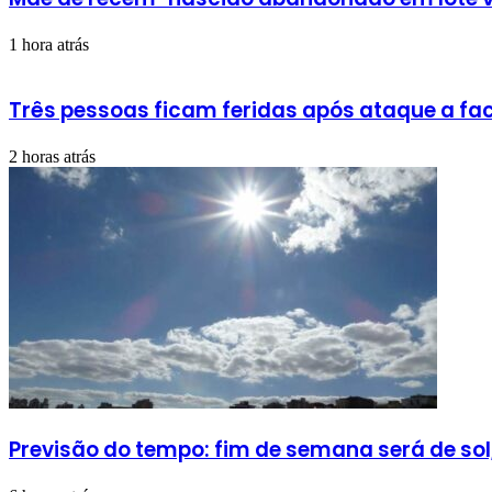
1 hora atrás
Três pessoas ficam feridas após ataque a fac
2 horas atrás
Previsão do tempo: fim de semana será de sol