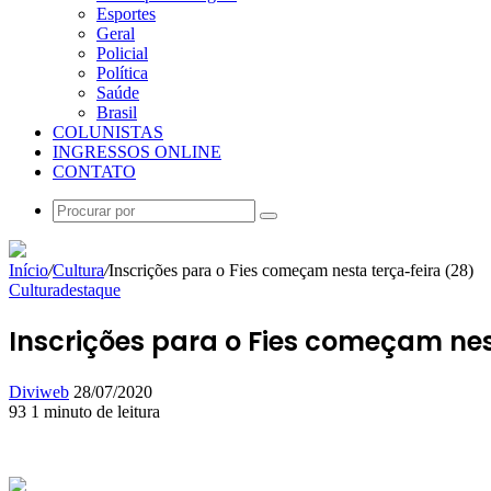
Esportes
Geral
Policial
Política
Saúde
Brasil
COLUNISTAS
INGRESSOS ONLINE
CONTATO
Procurar
por
Início
/
Cultura
/
Inscrições para o Fies começam nesta terça-feira (28)
Cultura
destaque
Inscrições para o Fies começam nes
Mande
Diviweb
28/07/2020
um
93
1 minuto de leitura
Facebook
X
Linkedin
Skype
Messenger
Messenger
WhatsApp
Telegram
e-
mail