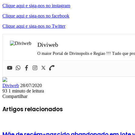
Clique aqui e siga-nos no instagram
Clique aqui e siga-nos no facebook
Clique aqui e siga-nos no Twitter
Diviweb
O maior Portal de Divinopolis e Regiao !!! Tudo que pro
Mande
Diviweb
28/07/2020
um
93
1 minuto de leitura
Facebook
X
Linkedin
Skype
Messenger
Messenger
WhatsApp
Telegram
e-
Compartilhar
Facebook
X
Linkedin
Skype
Messenger
Messenger
WhatsApp
Telegram
Compartilhar
Imprimir
mail
via
Artigos relacionados
e-
mail
Mãe de recém-nascido abandonado em lote v