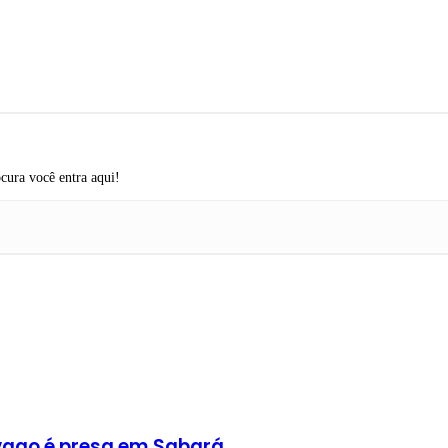
cura você entra aqui!
ago é presa em Sabará