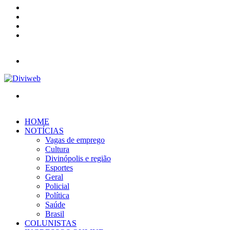
YouTube
Instagram
Entrar
Barra
Lateral
Menu
Procurar
por
HOME
NOTÍCIAS
Vagas de emprego
Cultura
Divinópolis e região
Esportes
Geral
Policial
Política
Saúde
Brasil
COLUNISTAS