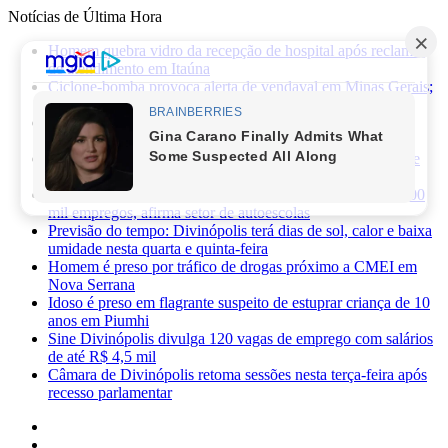
Notícias de Última Hora
Homem quebra vidro da recepção de hospital após reclamar
de atendimento em Itaúna
Ciclone-bomba provoca alerta de vendaval em Minas Gerais;
veja os impactos previstos para Divinópolis
Homem morre após sofrer choque elétrico e cair de oito
metros durante manutenção em academia
PRF apreende 75 mil maços de cigarros contrabandeados e
prende motorista na BR-262
Novas regras da CNH já provocaram perda de cerca de 100
mil empregos, afirma setor de autoescolas
Previsão do tempo: Divinópolis terá dias de sol, calor e baixa
umidade nesta quarta e quinta-feira
Homem é preso por tráfico de drogas próximo a CMEI em
Nova Serrana
Idoso é preso em flagrante suspeito de estuprar criança de 10
anos em Piumhi
Sine Divinópolis divulga 120 vagas de emprego com salários
de até R$ 4,5 mil
Câmara de Divinópolis retoma sessões nesta terça-feira após
recesso parlamentar
Facebook
X