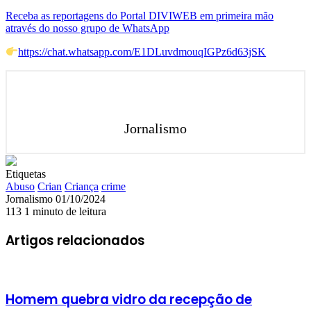
Receba as reportagens do Portal DIVIWEB em primeira mão
através do nosso grupo de WhatsApp
https://chat.whatsapp.com/E1DLuvdmouqIGPz6d63jSK
Jornalismo
Etiquetas
Abuso
Crian
Criança
crime
Mande
Jornalismo
01/10/2024
um
113
1 minuto de leitura
e-
mail
Artigos relacionados
Homem quebra vidro da recepção de