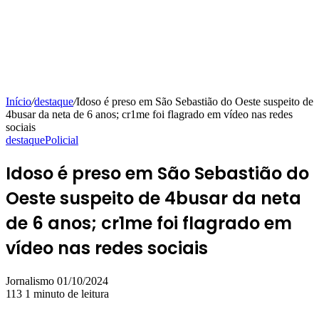
Início
/
destaque
/
Idoso é preso em São Sebastião do Oeste suspeito de
4busar da neta de 6 anos; cr1me foi flagrado em vídeo nas redes
sociais
destaque
Policial
Idoso é preso em São Sebastião do
Oeste suspeito de 4busar da neta
de 6 anos; cr1me foi flagrado em
vídeo nas redes sociais
Mande
Jornalismo
01/10/2024
um
113
1 minuto de leitura
e-
mail