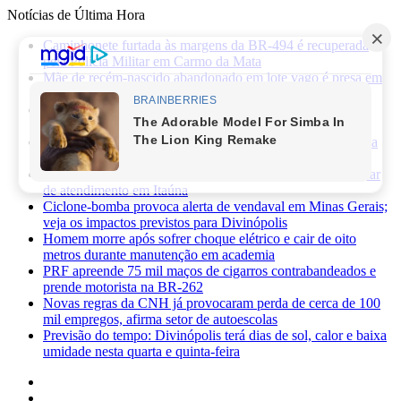
Notícias de Última Hora
Caminhonete furtada às margens da BR-494 é recuperada
pela Polícia Militar em Carmo da Mata
Mãe de recém-nascido abandonado em lote vago é presa em
Sabará
Três pessoas ficam feridas após ataque a facadas no bairro
Planalto, em Divinópolis
Previsão do tempo: fim de semana será de sol, calor e baixa
umidade em Divinópolis
Homem quebra vidro da recepção de hospital após reclamar
de atendimento em Itaúna
Ciclone-bomba provoca alerta de vendaval em Minas Gerais;
veja os impactos previstos para Divinópolis
Homem morre após sofrer choque elétrico e cair de oito
metros durante manutenção em academia
PRF apreende 75 mil maços de cigarros contrabandeados e
prende motorista na BR-262
Novas regras da CNH já provocaram perda de cerca de 100
mil empregos, afirma setor de autoescolas
Previsão do tempo: Divinópolis terá dias de sol, calor e baixa
umidade nesta quarta e quinta-feira
Facebook
X