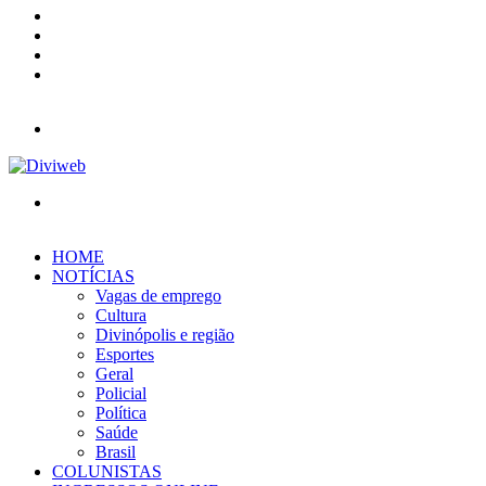
YouTube
Instagram
Entrar
Barra
Lateral
Menu
Procurar
por
HOME
NOTÍCIAS
Vagas de emprego
Cultura
Divinópolis e região
Esportes
Geral
Policial
Política
Saúde
Brasil
COLUNISTAS