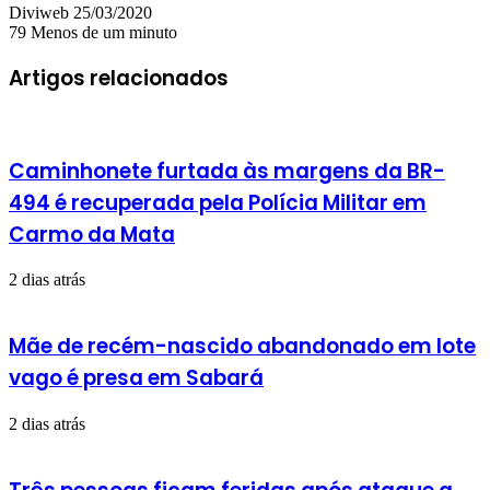
Mande
Diviweb
25/03/2020
um
79
Menos de um minuto
e-
mail
Artigos relacionados
Caminhonete furtada às margens da BR-
494 é recuperada pela Polícia Militar em
Carmo da Mata
2 dias atrás
Mãe de recém-nascido abandonado em lote
vago é presa em Sabará
2 dias atrás