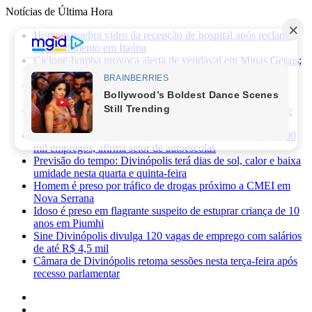
Notícias de Última Hora
Homem quebra vidro da recepção de hospital após reclamar
de atendimento em Itaúna
Ciclone-bomba provoca alerta de vendaval em Minas Gerais;
veja os impactos previstos para Divinópolis
Homem morre após sofrer choque elétrico e cair de oito
metros durante manutenção em academia
PRF apreende 75 mil maços de cigarros contrabandeados e
prende motorista na BR-262
Novas regras da CNH já provocaram perda de cerca de 100
mil empregos, afirma setor de autoescolas
Previsão do tempo: Divinópolis terá dias de sol, calor e baixa
umidade nesta quarta e quinta-feira
Homem é preso por tráfico de drogas próximo a CMEI em
Nova Serrana
Idoso é preso em flagrante suspeito de estuprar criança de 10
anos em Piumhi
Sine Divinópolis divulga 120 vagas de emprego com salários
de até R$ 4,5 mil
Câmara de Divinópolis retoma sessões nesta terça-feira após
recesso parlamentar
Facebook
X