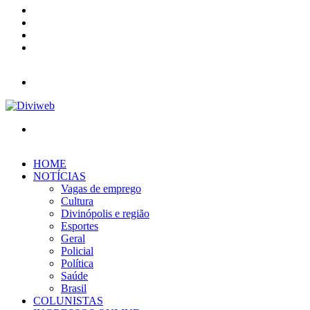
YouTube
Instagram
Entrar
Barra
Lateral
Menu
Procurar
por
HOME
NOTÍCIAS
Vagas de emprego
Cultura
Divinópolis e região
Esportes
Geral
Policial
Política
Saúde
Brasil
COLUNISTAS