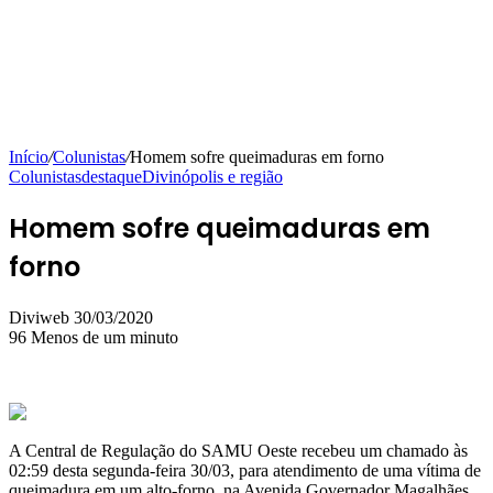
Início
/
Colunistas
/
Homem sofre queimaduras em forno
Colunistas
destaque
Divinópolis e região
Homem sofre queimaduras em
forno
Mande
Diviweb
30/03/2020
um
96
Menos de um minuto
e-
mail
A Central de Regulação do SAMU Oeste recebeu um chamado às
02:59 desta segunda-feira 30/03, para atendimento de uma vítima de
queimadura em um alto-forno, na Avenida Governador Magalhães