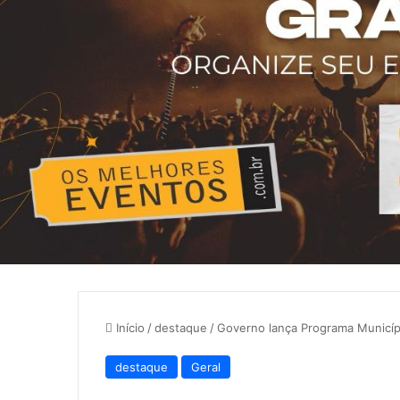
Início
/
destaque
/
Governo lança Programa Municíp
destaque
Geral