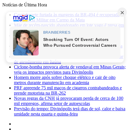
Notícias de Última Hora
Caminhonete furtada às margens da BR-494 é recuperada
pela Polícia Militar em Carmo da Mata
Mãe de recém-nascido abandonado em lote vago é presa em
Sabará
Três pessoas ficam feridas após ataque a facadas no bairro
Planalto, em Divinópolis
Previsão do tempo: fim de semana será de sol, calor e baixa
umidade em Divinópolis
Homem quebra vidro da recepção de hospital após reclamar
de atendimento em Itaúna
Ciclone-bomba provoca alerta de vendaval em Minas Gerais;
veja os impactos previstos para Divinópolis
Homem morre após sofrer choque elétrico e cair de oito
metros durante manutenção em academia
PRF apreende 75 mil maços de cigarros contrabandeados e
prende motorista na BR-262
Novas regras da CNH já provocaram perda de cerca de 100
mil empregos, afirma setor de autoescolas
Previsão do tempo: Divinópolis terá dias de sol, calor e baixa
umidade nesta quarta e quinta-feira
Facebook
X