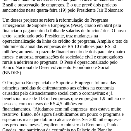
Brasil e preservação de empregos. É o que prevê dois projetos
sancionados nesta quarta-feira (19) pelo Presidente Jair Bolsonaro.
Um desses projetos se refere à reformulação do Programa
Emergencial de Suporte a Empregos (Pese), criado em abril para
financiar o pagamento da folha de salários de funcionários. O novo
texto, sancionado pelo Presidente, traz mudanças na
operacionalização da linha de crédito do programa. Amplia o teto de
faturamento anual das empresas de R$ 10 milhões para R$ 50
milhões; aumenta o prazo de financiamento de dois para até quatro
meses, e autoriza organizações da sociedade civil e empregadores
rurais a aderirem ao programa. O Pese é operacionalizado pelo
Banco Nacional de Desenvolvimento Econômico e Social
(BNDES).
O Programa Emergencial de Suporte a Empregos foi uma das
primeiras medidas de enfrentamento aos efeitos na economia
causados pelo distanciamento social com o coronavírus; e já
beneficiou mais de 113 mil empresas que empregam 1,9 milhão de
pessoas, com recursos de R$ 4,5 bilhões em
financiamentos. “Ajudamos cem mil empresas, mas estava muito
restritivo. Então, nós agora flexibilizamos um pouco o programa e
esperamos mais que dobrar o alcance dele. Ser 200 mil empresas
nos próximos meses”, explicou o ministro da Economia, Paulo
Guedes, que participou da cerimônia no Palácio do Planalto.