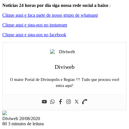
Noticias 24 horas por dia siga nossa rede social a baixo
:
Clique aqui e faça parte de nosso grupo de whatsapp
Clique aqui e siga-nos no instagram
Clique aqui e siga-nos no facebook
Diviweb
O maior Portal de Divinopolis e Regiao !!! Tudo que procura você
entra aqui!
Mande
Diviweb
20/08/2020
um
80
3 minutos de leitura
e-