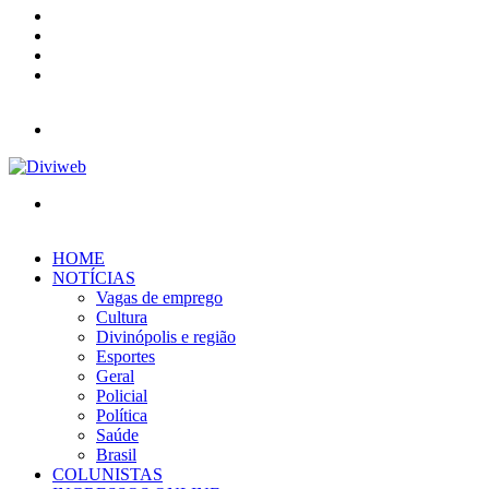
YouTube
Instagram
Entrar
Barra
Lateral
Menu
Procurar
por
HOME
NOTÍCIAS
Vagas de emprego
Cultura
Divinópolis e região
Esportes
Geral
Policial
Política
Saúde
Brasil
COLUNISTAS