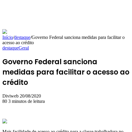
Início
/
destaque
/
Governo Federal sanciona medidas para facilitar o
acesso ao crédito
destaque
Geral
Governo Federal sanciona
medidas para facilitar o acesso ao
crédito
Mande
Diviweb
20/08/2020
um
80
3 minutos de leitura
e-
mail
Mais facilidade de acesso ao crédito para a classe trabalhadora no