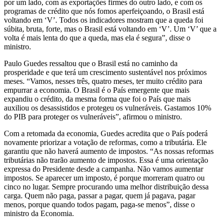
por um lado, com as exportações firmes do outro lado, e com os
programas de crédito que nós fomos aperfeiçoando, o Brasil está
voltando em ‘V’. Todos os indicadores mostram que a queda foi
súbita, bruta, forte, mas o Brasil está voltando em ‘V’. Um ‘V’ que a
volta é mais lenta do que a queda, mas ela é segura”, disse o
ministro.
Paulo Guedes ressaltou que o Brasil está no caminho da
prosperidade e que terá um crescimento sustentável nos próximos
meses. “Vamos, nesses três, quatro meses, ter muito crédito para
empurrar a economia. O Brasil é o País emergente que mais
expandiu o crédito, da mesma forma que foi o País que mais
auxiliou os desassistidos e protegeu os vulneráveis. Gastamos 10%
do PIB para proteger os vulneráveis”, afirmou o ministro.
Com a retomada da economia, Guedes acredita que o País poderá
novamente priorizar a votação de reformas, como a tributária. Ele
garantiu que não haverá aumento de impostos. “As nossas reformas
tributárias não trarão aumento de impostos. Essa é uma orientação
expressa do Presidente desde a campanha. Não vamos aumentar
impostos. Se aparecer um imposto, é porque morreram quatro ou
cinco no lugar. Sempre procurando uma melhor distribuição dessa
carga. Quem não paga, passar a pagar, quem já pagava, pagar
menos, porque quando todos pagam, paga-se menos”, disse o
ministro da Economia.