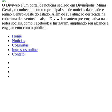
​O Diviweb é um portal de notícias sediado em Divinópolis, Minas
Gerais, reconhecido como o principal site de notícias da cidade e
região Centro-Oeste do estado. Além de sua atuação destacada na
cobertura de eventos locais, o Diviweb mantém presença ativa nas
redes sociais, como Facebook e Instagram, ampliando seu alcance e
engajamento com o público.
Home
Notícias
Colunistas
Ingressos online
Contato
Facebook
X
YouTube
Instagram
Facebook
X
WhatsApp
Telegram
Viber