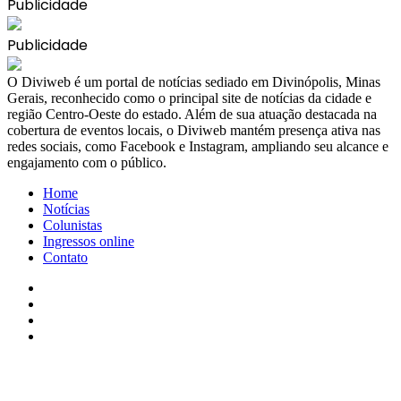
Publicidade
Publicidade
​O Diviweb é um portal de notícias sediado em Divinópolis, Minas
Gerais, reconhecido como o principal site de notícias da cidade e
região Centro-Oeste do estado. Além de sua atuação destacada na
cobertura de eventos locais, o Diviweb mantém presença ativa nas
redes sociais, como Facebook e Instagram, ampliando seu alcance e
engajamento com o público.
Home
Notícias
Colunistas
Ingressos online
Contato
Facebook
X
YouTube
Instagram
Facebook
X
WhatsApp
Telegram
Viber