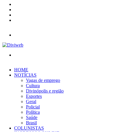
YouTube
Instagram
Entrar
Barra
Lateral
Menu
Procurar
por
HOME
NOTÍCIAS
Vagas de emprego
Cultura
Divinópolis e região
Esportes
Geral
Policial
Política
Saúde
Brasil
COLUNISTAS