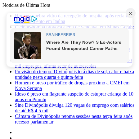
Notícias de Última Hora
Homem quebra vidro da recepção de hospital após reclamar
de atendimento em Itaúna
Ciclone-bomba provoca alerta de vendaval em Minas Gerais;
veja os impactos previstos para Divinópolis
Homem morre após sofrer choque elétrico e cair de oito
metros durante manutenção em academia
PRF apreende 75 mil maços de cigarros contrabandeados e
prende motorista na BR-262
Novas regras da CNH já provocaram perda de cerca de 100
mil empregos, afirma setor de autoescolas
Previsão do tempo: Divinópolis terá dias de sol, calor e baixa
umidade nesta quarta e quinta-feira
Homem é preso por tráfico de drogas próximo a CMEI em
Nova Serrana
Idoso é preso em flagrante suspeito de estuprar criança de 10
anos em Piumhi
Sine Divinópolis divulga 120 vagas de emprego com salários
de até R$ 4,5 mil
Câmara de Divinópolis retoma sessões nesta terça-feira após
recesso parlamentar
Facebook
X