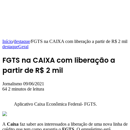
Início
/
destaque
/
FGTS na CAIXA com liberação a partir de R$ 2 mil
destaque
Geral
FGTS na CAIXA com liberação a
partir de R$ 2 mil
Mande
Jornalismo
09/06/2021
um
64
2 minutos de leitura
e-
mail
Aplicativo Caixa Econômica Federal- FGTS.
A
Caixa
faz saber aos interessados a liberação de uma nova linha de
crédito que tem como garantia o
FGTS
. O empréstimo está