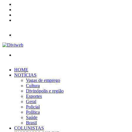
YouTube
Instagram
Entrar
Barra
Lateral
Menu
Procurar
por
HOME
NOTÍCIAS
Vagas de emprego
Cultura
Divinópolis e região
Esportes
Geral
Policial
Política
Saúde
Brasil
COLUNISTAS