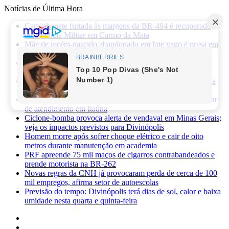
Notícias de Última Hora
Caminhonete furtada às margens da BR-494 é recuperada
pela Polícia Militar em Carmo da Mata
Mãe de recém-nascido abandonado em lote vago é presa em
Sabará
Três pessoas ficam feridas após ataque a facadas no bairro
Planalto, em Divinópolis
Previsão do tempo: fim de semana será de sol, calor e baixa
umidade em Divinópolis
Homem quebra vidro da recepção de hospital após reclamar
de atendimento em Itaúna
Ciclone-bomba provoca alerta de vendaval em Minas Gerais;
veja os impactos previstos para Divinópolis
Homem morre após sofrer choque elétrico e cair de oito
metros durante manutenção em academia
PRF apreende 75 mil maços de cigarros contrabandeados e
prende motorista na BR-262
Novas regras da CNH já provocaram perda de cerca de 100
mil empregos, afirma setor de autoescolas
Previsão do tempo: Divinópolis terá dias de sol, calor e baixa
umidade nesta quarta e quinta-feira
Facebook
X