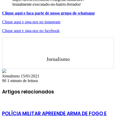
brutalmente-executado-no-bairro-ferrador/
Clique aqui e faça parte de nosso grupo de whatsapp
Clique aqui e siga-nos no instagram
Clique aqui e siga-nos no facebook
Jornalismo
Mande
Jornalismo
15/01/2021
um
90
1 minuto de leitura
e-
mail
Artigos relacionados
POLÍCIA MILITAR APREENDE ARMA DE FOGO E