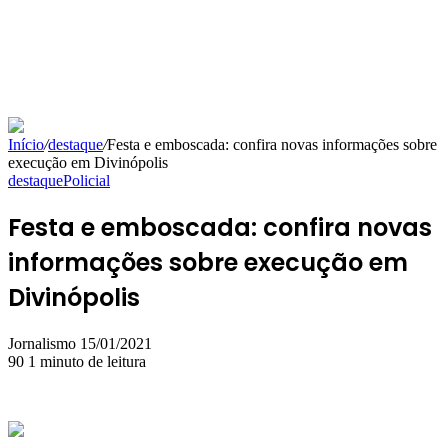
Início
/
destaque
/
Festa e emboscada: confira novas informações sobre
execução em Divinópolis
destaque
Policial
Festa e emboscada: confira novas
informações sobre execução em
Divinópolis
Mande
Jornalismo
15/01/2021
um
90
1 minuto de leitura
e-
mail