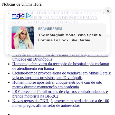
Notícias de Última Hora
POLÍCIA MILITAR APREENDE ARMA DE FOGO E
PRENDE SUSPEITO APÓS DISPAROS EM VIA
PÚBLICA EM CARMO DO CAJURU
Caminhonete furtada às margens da BR-494 é recuperada
pela Polícia Militar em Carmo da Mata
Mãe de recém-nascido abandonado em lote vago é presa em
Sabará
Três pessoas ficam feridas após ataque a facadas no bairro
Planalto, em Divinópolis
Previsão do tempo: fim de semana será de sol, calor e baixa
umidade em Divinópolis
Homem quebra vidro da recepção de hospital após reclamar
de atendimento em Itaúna
Ciclone-bomba provoca alerta de vendaval em Minas Gerais;
veja os impactos previstos para Divinópolis
Homem morre após sofrer choque elétrico e cair de oito
metros durante manutenção em academia
PRF apreende 75 mil maços de cigarros contrabandeados e
prende motorista na BR-262
Novas regras da CNH já provocaram perda de cerca de 100
mil empregos, afirma setor de autoescolas
Facebook