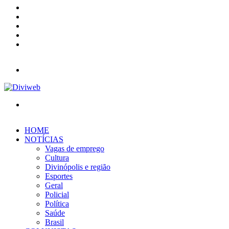
X
YouTube
Instagram
Entrar
Barra
Lateral
Menu
Procurar
por
HOME
NOTÍCIAS
Vagas de emprego
Cultura
Divinópolis e região
Esportes
Geral
Policial
Política
Saúde
Brasil