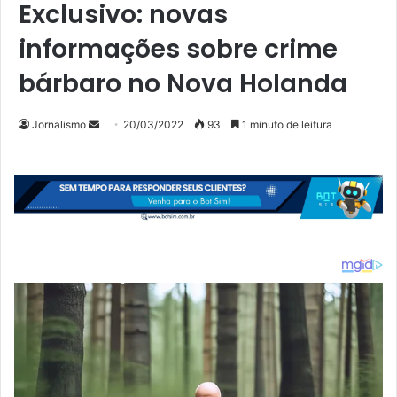
Exclusivo: novas
informações sobre crime
bárbaro no Nova Holanda
Mande
Jornalismo
20/03/2022
93
1 minuto de leitura
um
e-
mail