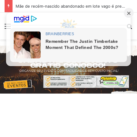
Mãe de recém-nascido abandonado em lote vago é presa em Sabará
Menu
Pr