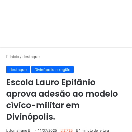
Início
/
destaque
destaque
Divinópolis e região
Escola Lauro Epifânio
aprova adesão ao modelo
cívico-militar em
Divinópolis.
Mande
Jornalismo
11/07/2025
2.725
1 minuto de leitura