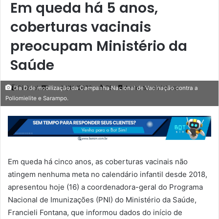
Em queda há 5 anos,
coberturas vacinais
preocupam Ministério da
Saúde
Mande
Diviweb
16/10/2020
75
4 minutos de leitura
Dia D de mobilização da Campanha Nacional de Vacinação contra a
Poliomielite e Sarampo.
um
e-
mail
Em queda há cinco anos, as coberturas vacinais não
atingem nenhuma meta no calendário infantil desde 2018,
apresentou hoje (16) a coordenadora-geral do Programa
Nacional de Imunizações (PNI) do Ministério da Saúde,
Francieli Fontana, que informou dados do início de