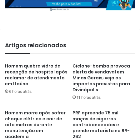
Artigos relacionados
Homem quebra vidro da
Ciclone-bomba provoca
recepção de hospital após
alerta de vendaval em
reclamar de atendimento
Minas Gerais; veja os
em Itaúna
impactos previstos para
Divinópolis
6 horas atrás
11 horas atrás
Homem morre após sofrer
PRF apreende 75 mil
choque elétrico e cair de
maços de cigarros
oito metros durante
contrabandeados e
manutenção em
prende motorista na BR-
academia
262