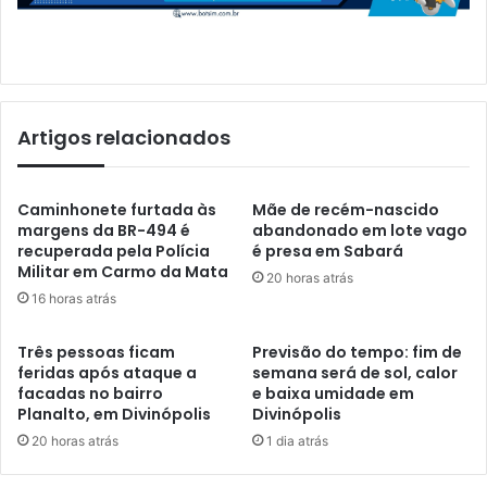
Artigos relacionados
Caminhonete furtada às
Mãe de recém-nascido
margens da BR-494 é
abandonado em lote vago
recuperada pela Polícia
é presa em Sabará
Militar em Carmo da Mata
20 horas atrás
16 horas atrás
Três pessoas ficam
Previsão do tempo: fim de
feridas após ataque a
semana será de sol, calor
facadas no bairro
e baixa umidade em
Planalto, em Divinópolis
Divinópolis
20 horas atrás
1 dia atrás