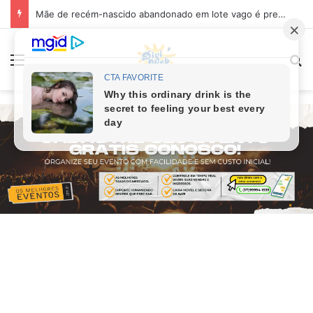
Mãe de recém-nascido abandonado em lote vago é presa em Sabará
Menu
Pr