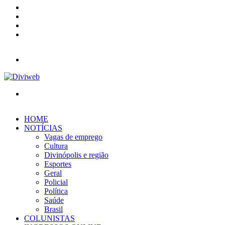
YouTube
Instagram
Entrar
Barra
Lateral
Menu
Procurar
por
HOME
NOTÍCIAS
Vagas de emprego
Cultura
Divinópolis e região
Esportes
Geral
Policial
Política
Saúde
Brasil
COLUNISTAS