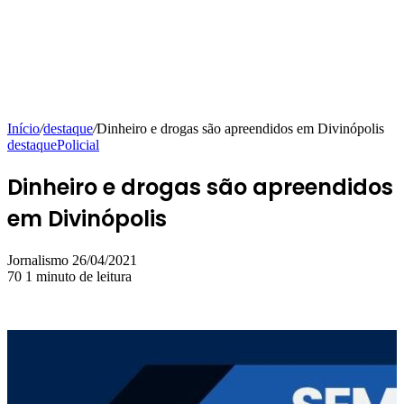
Início
/
destaque
/
Dinheiro e drogas são apreendidos em Divinópolis
destaque
Policial
Dinheiro e drogas são apreendidos
em Divinópolis
Mande
Jornalismo
26/04/2021
um
70
1 minuto de leitura
e-
mail