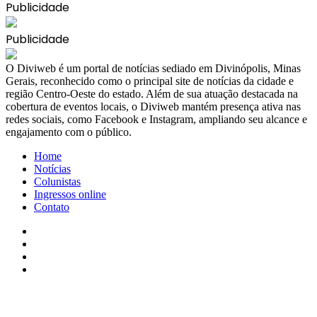
Publicidade
Publicidade
​O Diviweb é um portal de notícias sediado em Divinópolis, Minas
Gerais, reconhecido como o principal site de notícias da cidade e
região Centro-Oeste do estado. Além de sua atuação destacada na
cobertura de eventos locais, o Diviweb mantém presença ativa nas
redes sociais, como Facebook e Instagram, ampliando seu alcance e
engajamento com o público.
Home
Notícias
Colunistas
Ingressos online
Contato
Facebook
X
YouTube
Instagram
Facebook
X
WhatsApp
Telegram
Viber