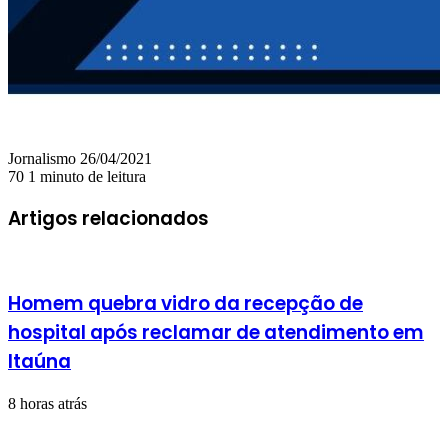
Mande
Jornalismo
26/04/2021
um
70
1 minuto de leitura
e-
mail
Artigos relacionados
Homem quebra vidro da recepção de
hospital após reclamar de atendimento em
Itaúna
8 horas atrás