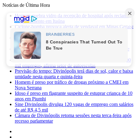
Notícias de Última Hora
Homem quebra vidro da recepção de hospital após reclamar
de atendimento em Itaúna
Ciclone-bomba provoca alerta de vendaval em Minas Gerais;
veja os impactos previstos para Divinópolis
Homem morre após sofrer choque elétrico e cair de oito
metros durante manutenção em academia
PRF apreende 75 mil maços de cigarros contrabandeados e
prende motorista na BR-262
Novas regras da CNH já provocaram perda de cerca de 100
mil empregos, afirma setor de autoescolas
Previsão do tempo: Divinópolis terá dias de sol, calor e baixa
umidade nesta quarta e quinta-feira
Homem é preso por tráfico de drogas próximo a CMEI em
Nova Serrana
Idoso é preso em flagrante suspeito de estuprar criança de 10
anos em Piumhi
Sine Divinópolis divulga 120 vagas de emprego com salários
de até R$ 4,5 mil
Câmara de Divinópolis retoma sessões nesta terça-feira após
recesso parlamentar
Facebook
X