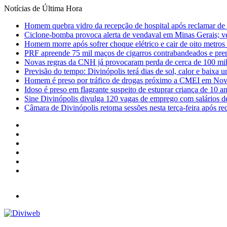
Notícias de Última Hora
Homem quebra vidro da recepção de hospital após reclamar de
Ciclone-bomba provoca alerta de vendaval em Minas Gerais; vej
Homem morre após sofrer choque elétrico e cair de oito metro
PRF apreende 75 mil maços de cigarros contrabandeados e pre
Novas regras da CNH já provocaram perda de cerca de 100 mil 
Previsão do tempo: Divinópolis terá dias de sol, calor e baixa u
Homem é preso por tráfico de drogas próximo a CMEI em Nov
Idoso é preso em flagrante suspeito de estuprar criança de 10 
Sine Divinópolis divulga 120 vagas de emprego com salários de
Câmara de Divinópolis retoma sessões nesta terça-feira após re
Facebook
X
YouTube
Instagram
Entrar
Barra
Lateral
Menu