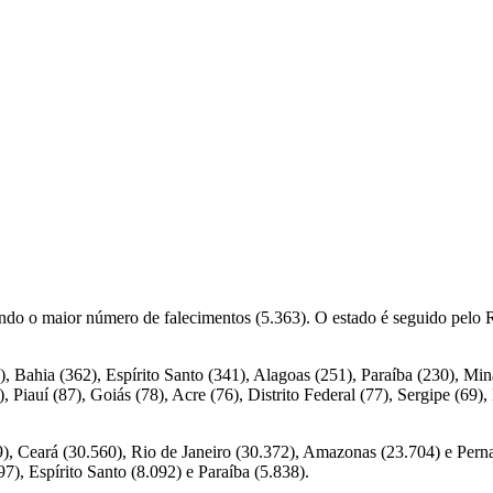
do o maior número de falecimentos (5.363). O estado é seguido pelo R
), Bahia (362), Espírito Santo (341), Alagoas (251), Paraíba (230), M
 Piauí (87), Goiás (78), Acre (76), Distrito Federal (77), Sergipe (69
), Ceará (30.560), Rio de Janeiro (30.372), Amazonas (23.704) e Pern
7), Espírito Santo (8.092) e Paraíba (5.838).