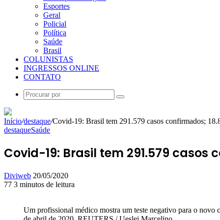
Esportes
Geral
Policial
Política
Saúde
Brasil
COLUNISTAS
INGRESSOS ONLINE
CONTATO
Procurar
por
Início
/
destaque
/
Covid-19: Brasil tem 291.579 casos confirmados; 18.
destaque
Saúde
Covid-19: Brasil tem 291.579 casos 
Mande
Diviweb
20/05/2020
um
77
3 minutos de leitura
Facebook
X
Linkedin
Skype
Messenger
Messenger
WhatsApp
Telegram
e-
mail
Um profissional médico mostra um teste negativo para o novo 
de abril de 2020. REUTERS / Ueslei Marcelino