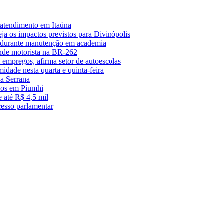
 atendimento em Itaúna
a os impactos previstos para Divinópolis
s durante manutenção em academia
nde motorista na BR-262
empregos, afirma setor de autoescolas
midade nesta quarta e quinta-feira
a Serrana
anos em Piumhi
 até R$ 4,5 mil
cesso parlamentar