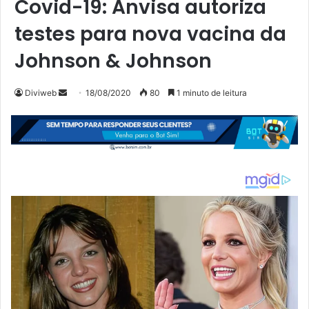
Covid-19: Anvisa autoriza
testes para nova vacina da
Johnson & Johnson
Mande
Diviweb
18/08/2020
80
1 minuto de leitura
um
e-
mail