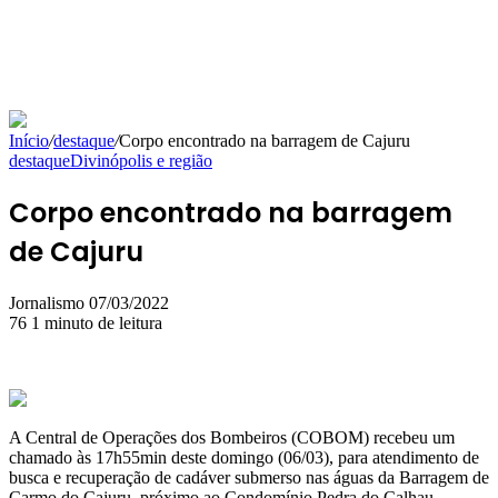
Início
/
destaque
/
Corpo encontrado na barragem de Cajuru
destaque
Divinópolis e região
Corpo encontrado na barragem
de Cajuru
Mande
Jornalismo
07/03/2022
um
76
1 minuto de leitura
e-
mail
A Central de Operações dos Bombeiros (COBOM) recebeu um
chamado às 17h55min deste domingo (06/03), para atendimento de
busca e recuperação de cadáver submerso nas águas da Barragem de
Carmo do Cajuru, próximo ao Condomínio Pedra do Calhau.