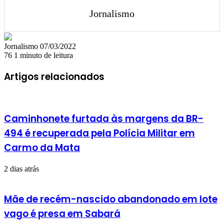
Jornalismo
Mande
Jornalismo
07/03/2022
um
76
1 minuto de leitura
e-
mail
Artigos relacionados
Caminhonete furtada às margens da BR-
494 é recuperada pela Polícia Militar em
Carmo da Mata
2 dias atrás
Mãe de recém-nascido abandonado em lote
vago é presa em Sabará