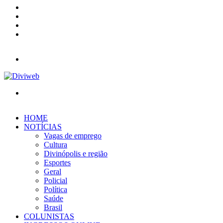
YouTube
Instagram
Entrar
Barra
Lateral
Menu
Procurar
por
HOME
NOTÍCIAS
Vagas de emprego
Cultura
Divinópolis e região
Esportes
Geral
Policial
Política
Saúde
Brasil
COLUNISTAS