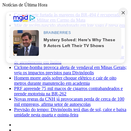
Notícias de Última Hora
Caminhonete furtada às margens da BR-494 é recuperada
pela Polícia Militar em Carmo da Mata
Mãe de recém-nascido abandonado em lote vago é presa em
Sabará
Três pessoas ficam feridas após ataque a facadas no bairro
Planalto, em Divinópolis
Previsão do tempo: fim de semana será de sol, calor e baixa
umidade em Divinópolis
Homem quebra vidro da recepção de hospital após reclamar
de atendimento em Itaúna
Ciclone-bomba provoca alerta de vendaval em Minas Gerais;
veja os impactos previstos para Divinópolis
Homem morre após sofrer choque elétrico e cair de oito
metros durante manutenção em academia
PRF apreende 75 mil maços de cigarros contrabandeados e
prende motorista na BR-262
Novas regras da CNH já provocaram perda de cerca de 100
mil empregos, afirma setor de autoescolas
Previsão do tempo: Divinópolis terá dias de sol, calor e baixa
umidade nesta quarta e quinta-feira
Facebook
X