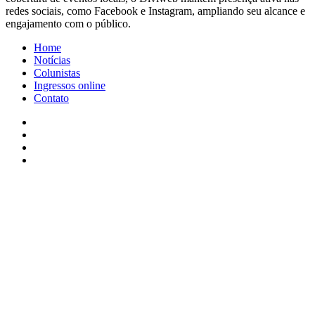
redes sociais, como Facebook e Instagram, ampliando seu alcance e
engajamento com o público.
Home
Notícias
Colunistas
Ingressos online
Contato
Facebook
X
YouTube
Instagram
Facebook
X
WhatsApp
Telegram
Viber