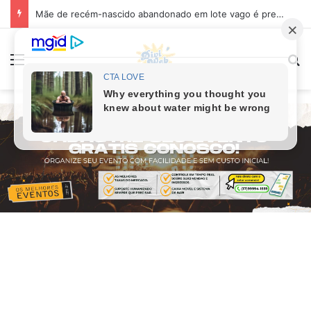
Mãe de recém-nascido abandonado em lote vago é presa em Sabará
Menu
Pr