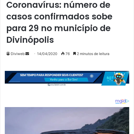
Coronavírus: número de
casos confirmados sobe
para 29 no município de
Divinópolis
Mande
Diviweb
14/04/2020
76
2 minutos de leitura
um
e-
mail