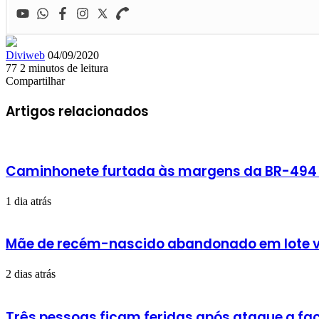
Mande
Diviweb
04/09/2020
um
77
2 minutos de leitura
Facebook
X
Linkedin
Skype
Messenger
Messenger
WhatsApp
Telegram
e-
Compartilhar
Facebook
X
Linkedin
Skype
Messenger
Messenger
WhatsApp
Telegram
Compartilhar
Imprimir
mail
via
Artigos relacionados
e-
mail
Caminhonete furtada às margens da BR-494 é
1 dia atrás
Mãe de recém-nascido abandonado em lote v
2 dias atrás
Três pessoas ficam feridas após ataque a fac