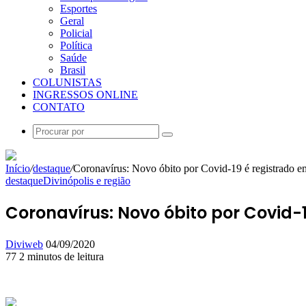
Esportes
Geral
Policial
Política
Saúde
Brasil
COLUNISTAS
INGRESSOS ONLINE
CONTATO
Procurar
por
Início
/
destaque
/
Coronavírus: Novo óbito por Covid-19 é registrado e
destaque
Divinópolis e região
Coronavírus: Novo óbito por Covid-1
Mande
Diviweb
04/09/2020
um
77
2 minutos de leitura
Facebook
X
Linkedin
Skype
Messenger
Messenger
WhatsApp
Telegram
e-
mail