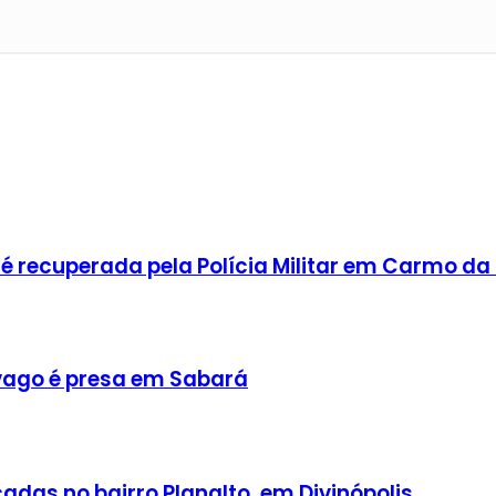
 recuperada pela Polícia Militar em Carmo da
ago é presa em Sabará
adas no bairro Planalto, em Divinópolis