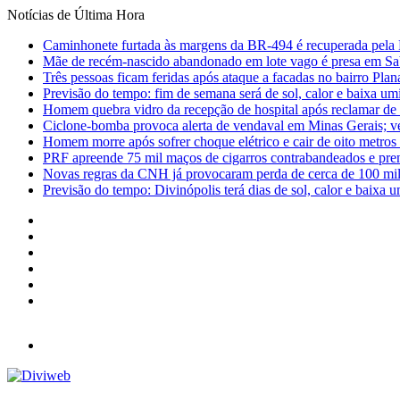
Notícias de Última Hora
Caminhonete furtada às margens da BR-494 é recuperada pela 
Mãe de recém-nascido abandonado em lote vago é presa em Sa
Três pessoas ficam feridas após ataque a facadas no bairro Plan
Previsão do tempo: fim de semana será de sol, calor e baixa u
Homem quebra vidro da recepção de hospital após reclamar de
Ciclone-bomba provoca alerta de vendaval em Minas Gerais; vej
Homem morre após sofrer choque elétrico e cair de oito metro
PRF apreende 75 mil maços de cigarros contrabandeados e pre
Novas regras da CNH já provocaram perda de cerca de 100 mil 
Previsão do tempo: Divinópolis terá dias de sol, calor e baixa u
Facebook
X
YouTube
Instagram
Entrar
Barra
Lateral
Menu