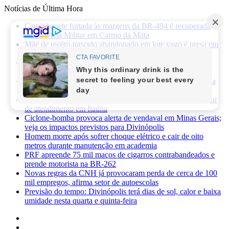
Notícias de Última Hora
Caminhonete furtada às margens da BR-494 é recuperada
pela Polícia Militar em Carmo da Mata
Mãe de recém-nascido abandonado em lote vago é presa em
Sabará
Três pessoas ficam feridas após ataque a facadas no bairro
Planalto, em Divinópolis
Previsão do tempo: fim de semana será de sol, calor e baixa
umidade em Divinópolis
Homem quebra vidro da recepção de hospital após reclamar
de atendimento em Itaúna
Ciclone-bomba provoca alerta de vendaval em Minas Gerais;
veja os impactos previstos para Divinópolis
Homem morre após sofrer choque elétrico e cair de oito
metros durante manutenção em academia
PRF apreende 75 mil maços de cigarros contrabandeados e
prende motorista na BR-262
Novas regras da CNH já provocaram perda de cerca de 100
mil empregos, afirma setor de autoescolas
Previsão do tempo: Divinópolis terá dias de sol, calor e baixa
umidade nesta quarta e quinta-feira
Facebook
X