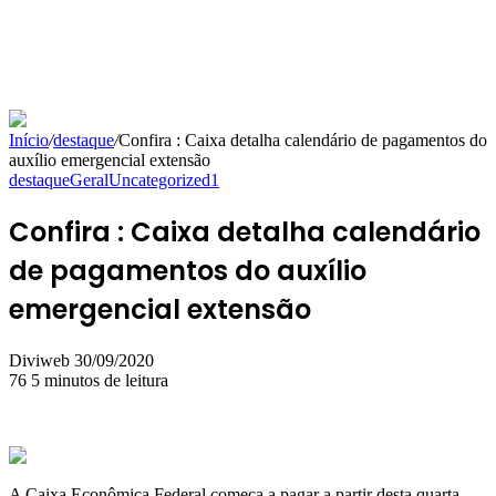
Início
/
destaque
/
Confira : Caixa detalha calendário de pagamentos do
auxílio emergencial extensão
destaque
Geral
Uncategorized1
Confira : Caixa detalha calendário
de pagamentos do auxílio
emergencial extensão
Mande
Diviweb
30/09/2020
um
76
5 minutos de leitura
e-
mail
A Caixa Econômica Federal começa a pagar a partir desta quarta-