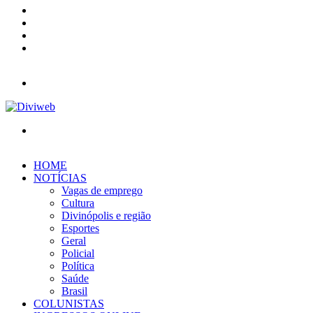
YouTube
Instagram
Entrar
Barra
Lateral
Menu
Procurar
por
HOME
NOTÍCIAS
Vagas de emprego
Cultura
Divinópolis e região
Esportes
Geral
Policial
Política
Saúde
Brasil
COLUNISTAS