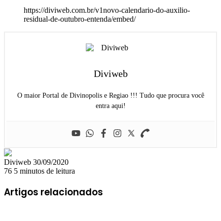
https://diviweb.com.br/v1novo-calendario-do-auxilio-
residual-de-outubro-entenda/embed/
Diviweb
O maior Portal de Divinopolis e Regiao !!! Tudo que procura você
entra aqui!
Mande
Diviweb
30/09/2020
um
76
5 minutos de leitura
e-
mail
Artigos relacionados