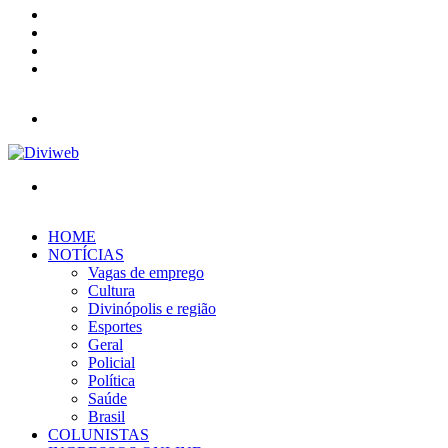
YouTube
Instagram
Entrar
Barra
Lateral
Menu
Procurar
por
HOME
NOTÍCIAS
Vagas de emprego
Cultura
Divinópolis e região
Esportes
Geral
Policial
Política
Saúde
Brasil
COLUNISTAS