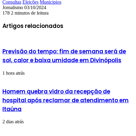
Consultas
Eleições
Municipios
Mande
Jornalismo
03/10/2024
um
178
2 minutos de leitura
e-
mail
Artigos relacionados
Previsão do tempo: fim de semana será de
sol, calor e baixa umidade em Divinópolis
1 hora atrás
Homem quebra vidro da recepção de
hospital após reclamar de atendimento em
Itaúna
2 dias atrás