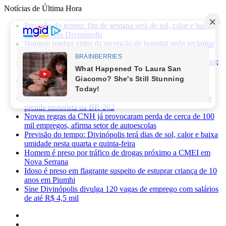
Notícias de Última Hora
Previsão do tempo: fim de semana será de sol, calor e baixa
umidade em Divinópolis
Homem quebra vidro da recepção de hospital após reclamar
de atendimento em Itaúna
Ciclone-bomba provoca alerta de vendaval em Minas Gerais;
veja os impactos previstos para Divinópolis
Homem morre após sofrer choque elétrico e cair de oito
metros durante manutenção em academia
PRF apreende 75 mil maços de cigarros contrabandeados e
prende motorista na BR-262
Novas regras da CNH já provocaram perda de cerca de 100
mil empregos, afirma setor de autoescolas
Previsão do tempo: Divinópolis terá dias de sol, calor e baixa
umidade nesta quarta e quinta-feira
Homem é preso por tráfico de drogas próximo a CMEI em
Nova Serrana
Idoso é preso em flagrante suspeito de estuprar criança de 10
anos em Piumhi
Sine Divinópolis divulga 120 vagas de emprego com salários
de até R$ 4,5 mil
Facebook
X