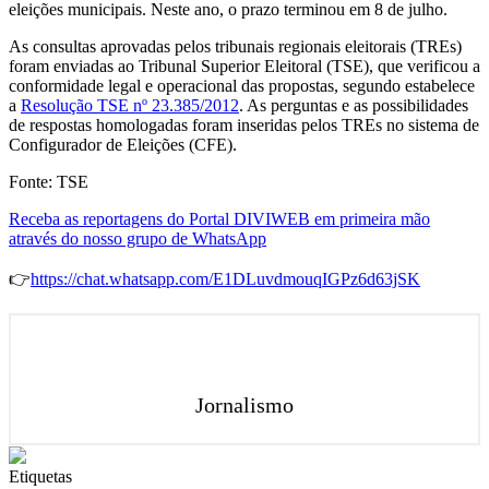
eleições municipais. Neste ano, o prazo terminou em 8 de julho.
As consultas aprovadas pelos tribunais regionais eleitorais (TREs)
foram enviadas ao Tribunal Superior Eleitoral (TSE), que verificou a
conformidade legal e operacional das propostas, segundo estabelece
a
Resolução TSE nº 23.385/2012
. As perguntas e as possibilidades
de respostas homologadas foram inseridas pelos TREs no sistema de
Configurador de Eleições (CFE).
Fonte: TSE
Receba as reportagens do Portal DIVIWEB em primeira mão
através do nosso grupo de WhatsApp
👉
https://chat.whatsapp.com/E1DLuvdmouqIGPz6d63jSK
Jornalismo
Etiquetas