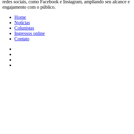
redes sociais, como Facebook e Instagram, ampliando seu alcance e
engajamento com o público.
Home
Notícias
Colunistas
Ingressos online
Contato
Facebook
X
YouTube
Instagram
Facebook
X
WhatsApp
Telegram
Viber