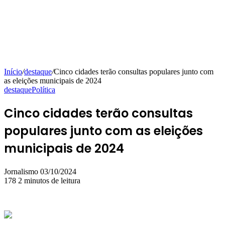
Início
/
destaque
/
Cinco cidades terão consultas populares junto com
as eleições municipais de 2024
destaque
Política
Cinco cidades terão consultas
populares junto com as eleições
municipais de 2024
Mande
Jornalismo
03/10/2024
um
178
2 minutos de leitura
e-
mail