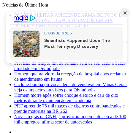
Notícias de Última Hora
POLÍCIA MILITAR APREENDE ARMA DE FOGO E
PRENDE SUSPEITO APÓS DISPAROS EM VIA
PÚBLICA EM CARMO DO CAJURU
Caminhonete furtada às margens da BR-494 é recuperada
pela Polícia Militar em Carmo da Mata
Mãe de recém-nascido abandonado em lote vago é presa em
Sabará
Três pessoas ficam feridas após ataque a facadas no bairro
Planalto, em Divinópolis
Previsão do tempo: fim de semana será de sol, calor e baixa
umidade em Divinópolis
Homem quebra vidro da recepção de hospital após reclamar
de atendimento em Itaúna
Ciclone-bomba provoca alerta de vendaval em Minas Gerais;
veja os impactos previstos para Divinópolis
Homem morre após sofrer choque elétrico e cair de oito
metros durante manutenção em academia
PRF apreende 75 mil maços de cigarros contrabandeados e
prende motorista na BR-262
Novas regras da CNH já provocaram perda de cerca de 100
mil empregos, afirma setor de autoescolas
Facebook