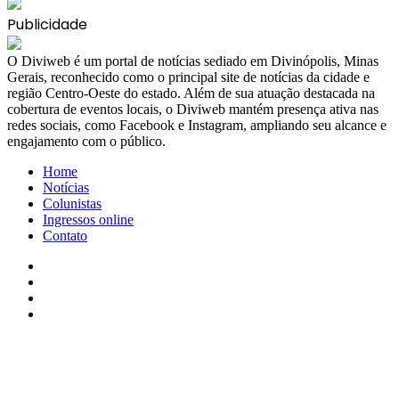
Publicidade
​O Diviweb é um portal de notícias sediado em Divinópolis, Minas
Gerais, reconhecido como o principal site de notícias da cidade e
região Centro-Oeste do estado. Além de sua atuação destacada na
cobertura de eventos locais, o Diviweb mantém presença ativa nas
redes sociais, como Facebook e Instagram, ampliando seu alcance e
engajamento com o público.
Home
Notícias
Colunistas
Ingressos online
Contato
Facebook
X
YouTube
Instagram
Facebook
X
WhatsApp
Telegram
Viber