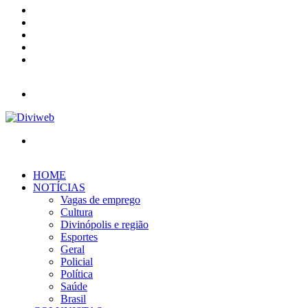
X
YouTube
Instagram
Entrar
Barra
Lateral
Menu
Procurar
por
HOME
NOTÍCIAS
Vagas de emprego
Cultura
Divinópolis e região
Esportes
Geral
Policial
Política
Saúde
Brasil