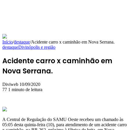
Início
/
destaque
/
Acidente carro x caminhão em Nova Serrana.
destaque
Divinópolis e região
Acidente carro x caminhão em
Nova Serrana.
Mande
Diviweb
10/09/2020
um
77
1 minuto de leitura
e-
mail
A Central de Regulação do SAMU Oeste recebeu um chamado às
05:05 desta quinta-feira (10), para atendimento de um acidente carro
x caminhão, na BR 262, próximo à fábrica de brita, em Nova