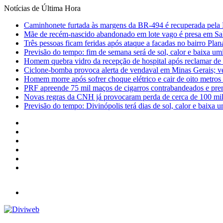
Notícias de Última Hora
Caminhonete furtada às margens da BR-494 é recuperada pela 
Mãe de recém-nascido abandonado em lote vago é presa em Sa
Três pessoas ficam feridas após ataque a facadas no bairro Plan
Previsão do tempo: fim de semana será de sol, calor e baixa u
Homem quebra vidro da recepção de hospital após reclamar de
Ciclone-bomba provoca alerta de vendaval em Minas Gerais; vej
Homem morre após sofrer choque elétrico e cair de oito metro
PRF apreende 75 mil maços de cigarros contrabandeados e pre
Novas regras da CNH já provocaram perda de cerca de 100 mil 
Previsão do tempo: Divinópolis terá dias de sol, calor e baixa u
Facebook
X
YouTube
Instagram
Entrar
Barra
Lateral
Menu