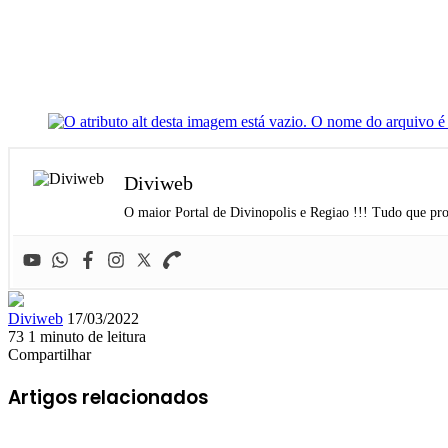
Diviweb
O maior Portal de Divinopolis e Regiao !!! Tudo que pro
Mande
Diviweb
17/03/2022
um
73
1 minuto de leitura
Facebook
X
Linkedin
Skype
Messenger
Messenger
WhatsApp
Telegram
e-
Compartilhar
Facebook
X
Linkedin
Skype
Messenger
Messenger
WhatsApp
Telegram
Compartilhar
Imprimir
mail
via
Artigos relacionados
e-
mail