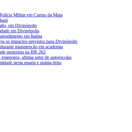
Polícia Militar em Carmo da Mata
bará
alto, em Divinópolis
midade em Divinópolis
 atendimento em Itaúna
a os impactos previstos para Divinópolis
s durante manutenção em academia
nde motorista na BR-262
empregos, afirma setor de autoescolas
midade nesta quarta e quinta-feira