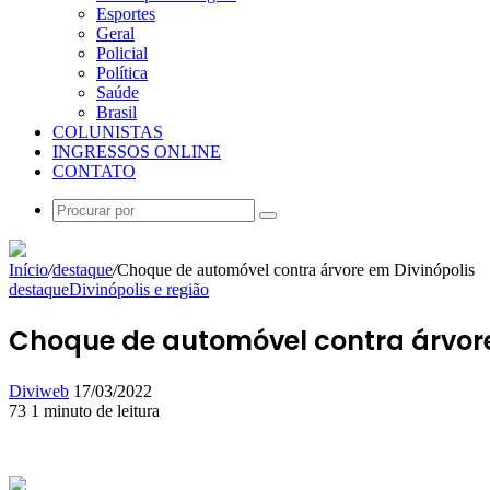
Esportes
Geral
Policial
Política
Saúde
Brasil
COLUNISTAS
INGRESSOS ONLINE
CONTATO
Procurar
por
Início
/
destaque
/
Choque de automóvel contra árvore em Divinópolis
destaque
Divinópolis e região
Choque de automóvel contra árvore
Mande
Diviweb
17/03/2022
um
73
1 minuto de leitura
Facebook
X
Linkedin
Skype
Messenger
Messenger
WhatsApp
Telegram
e-
mail