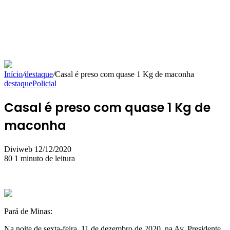
Início
/
destaque
/
Casal é preso com quase 1 Kg de maconha
destaque
Policial
Casal é preso com quase 1 Kg de
maconha
Mande
Diviweb
12/12/2020
um
80
1 minuto de leitura
e-
mail
Pará de Minas:
Na noite de sexta-feira, 11 de dezembro de 2020, na Av. Presidente