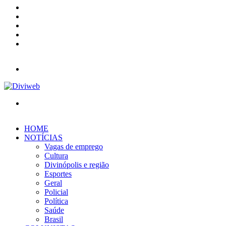
X
YouTube
Instagram
Entrar
Barra
Lateral
Menu
Procurar
por
HOME
NOTÍCIAS
Vagas de emprego
Cultura
Divinópolis e região
Esportes
Geral
Policial
Política
Saúde
Brasil