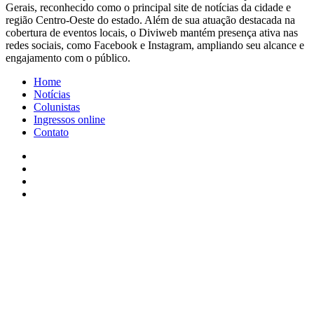
Gerais, reconhecido como o principal site de notícias da cidade e
região Centro-Oeste do estado. Além de sua atuação destacada na
cobertura de eventos locais, o Diviweb mantém presença ativa nas
redes sociais, como Facebook e Instagram, ampliando seu alcance e
engajamento com o público.
Home
Notícias
Colunistas
Ingressos online
Contato
Facebook
X
YouTube
Instagram
Facebook
X
WhatsApp
Telegram
Viber