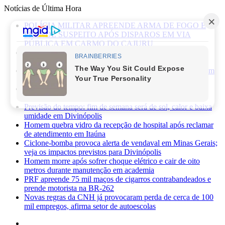
Notícias de Última Hora
POLÍCIA MILITAR APREENDE ARMA DE FOGO E
PRENDE SUSPEITO APÓS DISPAROS EM VIA
PÚBLICA EM CARMO DO CAJURU
Caminhonete furtada às margens da BR-494 é recuperada
pela Polícia Militar em Carmo da Mata
Mãe de recém-nascido abandonado em lote vago é presa em
Sabará
Três pessoas ficam feridas após ataque a facadas no bairro
Planalto, em Divinópolis
Previsão do tempo: fim de semana será de sol, calor e baixa
umidade em Divinópolis
Homem quebra vidro da recepção de hospital após reclamar
de atendimento em Itaúna
Ciclone-bomba provoca alerta de vendaval em Minas Gerais;
veja os impactos previstos para Divinópolis
Homem morre após sofrer choque elétrico e cair de oito
metros durante manutenção em academia
PRF apreende 75 mil maços de cigarros contrabandeados e
prende motorista na BR-262
Novas regras da CNH já provocaram perda de cerca de 100
mil empregos, afirma setor de autoescolas
Facebook