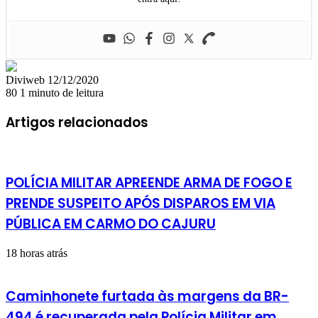
Mande
Diviweb
12/12/2020
um
80
1 minuto de leitura
e-
mail
Artigos relacionados
POLÍCIA MILITAR APREENDE ARMA DE FOGO E
PRENDE SUSPEITO APÓS DISPAROS EM VIA
PÚBLICA EM CARMO DO CAJURU
18 horas atrás
Caminhonete furtada às margens da BR-
494 é recuperada pela Polícia Militar em