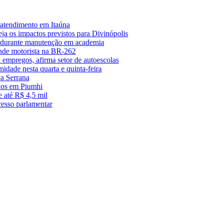
 atendimento em Itaúna
a os impactos previstos para Divinópolis
s durante manutenção em academia
nde motorista na BR-262
empregos, afirma setor de autoescolas
midade nesta quarta e quinta-feira
a Serrana
anos em Piumhi
 até R$ 4,5 mil
cesso parlamentar