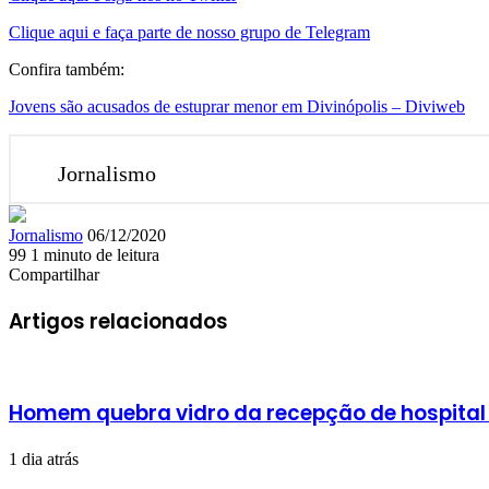
Clique aqui e faça parte de nosso grupo de Telegram
Confira também:
Jovens são acusados de estuprar menor em Divinópolis – Diviweb
Jornalismo
Mande
Jornalismo
06/12/2020
um
99
1 minuto de leitura
Facebook
X
Linkedin
Skype
Messenger
Messenger
WhatsApp
Telegram
e-
Compartilhar
Facebook
X
Linkedin
Skype
Messenger
Messenger
WhatsApp
Telegram
Compartilhar
Imprimir
mail
via
Artigos relacionados
e-
mail
Homem quebra vidro da recepção de hospital
1 dia atrás