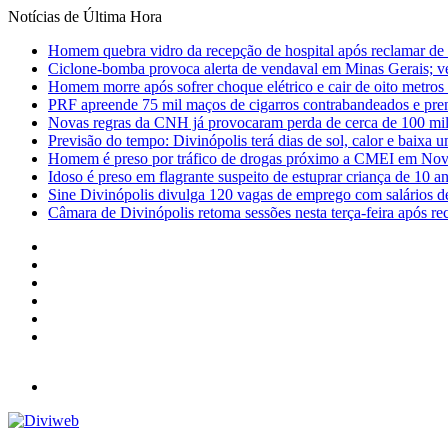
Notícias de Última Hora
Homem quebra vidro da recepção de hospital após reclamar de
Ciclone-bomba provoca alerta de vendaval em Minas Gerais; vej
Homem morre após sofrer choque elétrico e cair de oito metro
PRF apreende 75 mil maços de cigarros contrabandeados e pre
Novas regras da CNH já provocaram perda de cerca de 100 mil 
Previsão do tempo: Divinópolis terá dias de sol, calor e baixa u
Homem é preso por tráfico de drogas próximo a CMEI em Nov
Idoso é preso em flagrante suspeito de estuprar criança de 10 
Sine Divinópolis divulga 120 vagas de emprego com salários de
Câmara de Divinópolis retoma sessões nesta terça-feira após re
Facebook
X
YouTube
Instagram
Entrar
Barra
Lateral
Menu