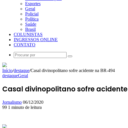
Esportes
Geral
Policial
Política
Saúde
Brasil
COLUNISTAS
INGRESSOS ONLINE
CONTATO
Procurar
por
Início
/
destaque
/
Casal divinopolitano sofre acidente na BR-494
destaque
Geral
Casal divinopolitano sofre acident
Mande
Jornalismo
06/12/2020
um
99
1 minuto de leitura
Facebook
X
Linkedin
Skype
Messenger
Messenger
WhatsApp
Telegram
e-
mail