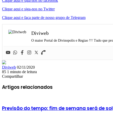
Clique aqui e siga-nos no facebook
Clique aqui e siga-nos no Twitter
Clique aqui e faça parte de nosso grupo de Telegram
Diviweb
O maior Portal de Divinopolis e Regiao !!! Tudo que pro
Mande
Diviweb
02/11/2020
um
85
1 minuto de leitura
Facebook
X
Linkedin
Skype
Messenger
Messenger
WhatsApp
Telegram
e-
Compartilhar
Facebook
X
Linkedin
Skype
Messenger
Messenger
WhatsApp
Telegram
Compartilhar
Imprimir
mail
via
Artigos relacionados
e-
mail
Previsão do tempo: fim de semana será de sol