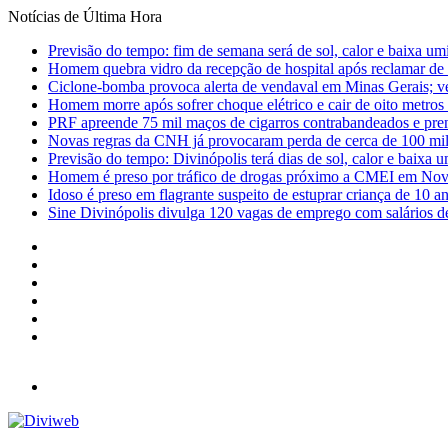
Notícias de Última Hora
Previsão do tempo: fim de semana será de sol, calor e baixa u
Homem quebra vidro da recepção de hospital após reclamar de
Ciclone-bomba provoca alerta de vendaval em Minas Gerais; vej
Homem morre após sofrer choque elétrico e cair de oito metro
PRF apreende 75 mil maços de cigarros contrabandeados e pre
Novas regras da CNH já provocaram perda de cerca de 100 mil 
Previsão do tempo: Divinópolis terá dias de sol, calor e baixa u
Homem é preso por tráfico de drogas próximo a CMEI em Nov
Idoso é preso em flagrante suspeito de estuprar criança de 10 
Sine Divinópolis divulga 120 vagas de emprego com salários de
Facebook
X
YouTube
Instagram
Entrar
Barra
Lateral
Menu