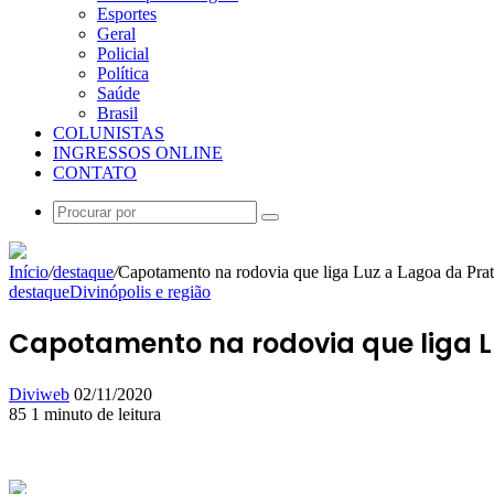
Esportes
Geral
Policial
Política
Saúde
Brasil
COLUNISTAS
INGRESSOS ONLINE
CONTATO
Procurar
por
Início
/
destaque
/
Capotamento na rodovia que liga Luz a Lagoa da Pra
destaque
Divinópolis e região
Capotamento na rodovia que liga L
Mande
Diviweb
02/11/2020
um
85
1 minuto de leitura
Facebook
X
Linkedin
Skype
Messenger
Messenger
WhatsApp
Telegram
e-
mail