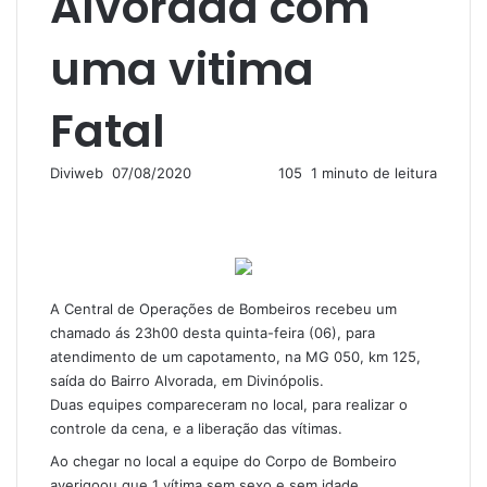
Alvorada com
uma vitima
Fatal
Mande
Diviweb
07/08/2020
105
1 minuto de leitura
um
e-
mail
A Central de Operações de Bombeiros recebeu um
chamado ás 23h00 desta quinta-feira (06), para
atendimento de um capotamento, na MG 050, km 125,
saída do Bairro Alvorada, em Divinópolis.
Duas equipes compareceram no local, para realizar o
controle da cena, e a liberação das vítimas.
Ao chegar no local a equipe do Corpo de Bombeiro
averigoou que 1 vítima sem sexo e sem idade