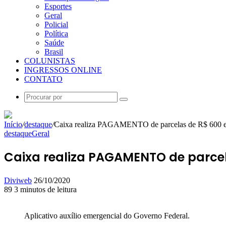
Esportes
Geral
Policial
Política
Saúde
Brasil
COLUNISTAS
INGRESSOS ONLINE
CONTATO
Procurar
por
Início
/
destaque
/
Caixa realiza PAGAMENTO de parcelas de R$ 600 e
destaque
Geral
Caixa realiza PAGAMENTO de parcel
Mande
Diviweb
26/10/2020
um
89
3 minutos de leitura
Facebook
X
Linkedin
Skype
Messenger
Messenger
WhatsApp
Telegram
e-
mail
Aplicativo auxílio emergencial do Governo Federal.