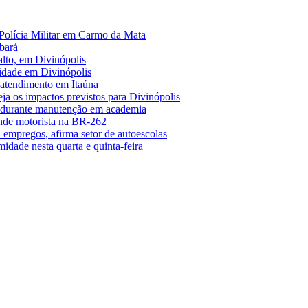
Polícia Militar em Carmo da Mata
bará
alto, em Divinópolis
midade em Divinópolis
 atendimento em Itaúna
a os impactos previstos para Divinópolis
s durante manutenção em academia
nde motorista na BR-262
empregos, afirma setor de autoescolas
midade nesta quarta e quinta-feira