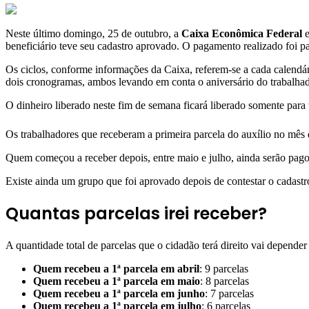
Neste último domingo, 25 de outubro, a
Caixa Econômica Federal
e
beneficiário teve seu cadastro aprovado. O pagamento realizado foi p
Os ciclos, conforme informações da Caixa, referem-se a cada calendár
dois cronogramas, ambos levando em conta o aniversário do trabalhad
O dinheiro liberado neste fim de semana ficará liberado somente para 
Os trabalhadores que receberam a primeira parcela do auxílio no mês d
Quem começou a receber depois, entre maio e julho, ainda serão pagos
Existe ainda um grupo que foi aprovado depois de contestar o cadastro 
Quantas parcelas irei receber?
A quantidade total de parcelas que o cidadão terá direito vai depend
Quem recebeu a 1ª parcela em abril
: 9 parcelas
Quem recebeu a 1ª parcela em maio
: 8 parcelas
Quem recebeu a 1ª parcela em junho
: 7 parcelas
Quem recebeu a 1ª parcela em julho
: 6 parcelas