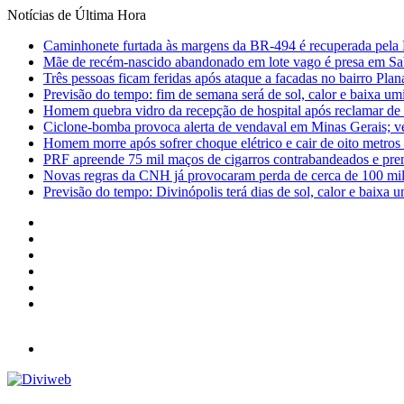
Notícias de Última Hora
Caminhonete furtada às margens da BR-494 é recuperada pela 
Mãe de recém-nascido abandonado em lote vago é presa em Sa
Três pessoas ficam feridas após ataque a facadas no bairro Plan
Previsão do tempo: fim de semana será de sol, calor e baixa u
Homem quebra vidro da recepção de hospital após reclamar de
Ciclone-bomba provoca alerta de vendaval em Minas Gerais; vej
Homem morre após sofrer choque elétrico e cair de oito metro
PRF apreende 75 mil maços de cigarros contrabandeados e pre
Novas regras da CNH já provocaram perda de cerca de 100 mil 
Previsão do tempo: Divinópolis terá dias de sol, calor e baixa u
Facebook
X
YouTube
Instagram
Entrar
Barra
Lateral
Menu