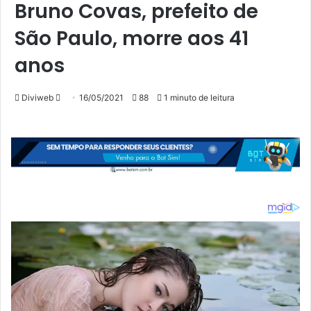
Bruno Covas, prefeito de
São Paulo, morre aos 41
anos
Mande
Diviweb
16/05/2021
88
1 minuto de leitura
um
e-
mail