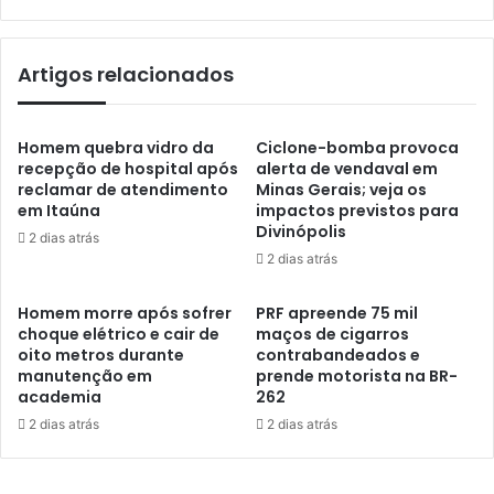
Artigos relacionados
Homem quebra vidro da
Ciclone-bomba provoca
recepção de hospital após
alerta de vendaval em
reclamar de atendimento
Minas Gerais; veja os
em Itaúna
impactos previstos para
Divinópolis
2 dias atrás
2 dias atrás
Homem morre após sofrer
PRF apreende 75 mil
choque elétrico e cair de
maços de cigarros
oito metros durante
contrabandeados e
manutenção em
prende motorista na BR-
academia
262
2 dias atrás
2 dias atrás