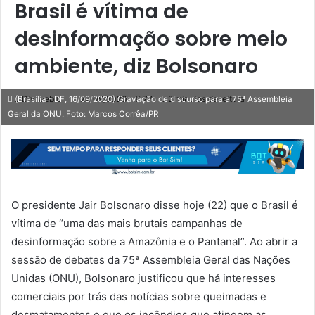
Brasil é vítima de
desinformação sobre meio
ambiente, diz Bolsonaro
Mande
Diviweb
22/09/2020
77
2 minutos de leitura
(Brasília - DF, 16/09/2020) Gravação de discurso para a 75ª Assembleia
Geral da ONU. Foto: Marcos Corrêa/PR
um
e-
mail
O presidente Jair Bolsonaro disse hoje (22) que o Brasil é
vítima de “uma das mais brutais campanhas de
desinformação sobre a Amazônia e o Pantanal”. Ao abrir a
sessão de debates da 75ª Assembleia Geral das Nações
Unidas (ONU), Bolsonaro justificou que há interesses
comerciais por trás das notícias sobre queimadas e
desmatamentos e que os incêndios que atingem as