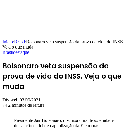
Início
/
Brasil
/
Bolsonaro veta suspensão da prova de vida do INSS.
Veja o que muda
Brasil
destaque
Bolsonaro veta suspensão da
prova de vida do INSS. Veja o que
muda
Mande
Diviweb
03/09/2021
um
74
2 minutos de leitura
e-
mail
Presidente Jair Bolsonaro, discursa durante solenidade
de sanção da lei de capitalização da Eletrobrás