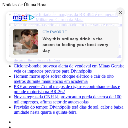
Notícias de Última Hora
Caminhonete furtada às margens da BR-494 é recuperada
pela Polícia Militar em Carmo da Mata
Mãe de recém-nascido abandonado em lote vago é presa em
Sabará
Três pessoas ficam feridas após ataque a facadas no bairro
Planalto, em Divinópolis
Previsão do tempo: fim de semana será de sol, calor e baixa
umidade em Divinópolis
Homem quebra vidro da recepção de hospital após reclamar
de atendimento em Itaúna
Ciclone-bomba provoca alerta de vendaval em Minas Gerais;
veja os impactos previstos para Divinópolis
Homem morre após sofrer choque elétrico e cair de oito
metros durante manutenção em academia
PRF apreende 75 mil maços de cigarros contrabandeados e
prende motorista na BR-262
Novas regras da CNH já provocaram perda de cerca de 100
mil empregos, afirma setor de autoescolas
Previsão do tempo: Divinópolis terá dias de sol, calor e baixa
umidade nesta quarta e quinta-feira
Facebook
X