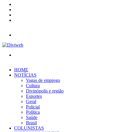
YouTube
Instagram
Entrar
Barra
Lateral
Menu
Procurar
por
HOME
NOTÍCIAS
Vagas de emprego
Cultura
Divinópolis e região
Esportes
Geral
Policial
Política
Saúde
Brasil
COLUNISTAS