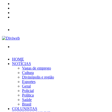
YouTube
Instagram
Entrar
Barra
Lateral
Menu
Procurar
por
HOME
NOTÍCIAS
Vagas de emprego
Cultura
Divinópolis e região
Esportes
Geral
Policial
Política
Saúde
Brasil
COLUNISTAS