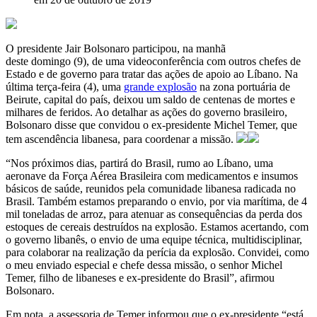
O presidente Jair Bolsonaro participou, na manhã
deste domingo (9), de uma videoconferência com outros chefes de
Estado e de governo para tratar das ações de apoio ao Líbano. Na
última terça-feira (4), uma
grande explosão
na zona portuária de
Beirute, capital do país, deixou um saldo de centenas de mortes e
milhares de feridos. Ao detalhar as ações do governo brasileiro,
Bolsonaro disse que convidou o ex-presidente Michel Temer, que
tem ascendência libanesa, para coordenar a missão.
“Nos próximos dias, partirá do Brasil, rumo ao Líbano, uma
aeronave da Força Aérea Brasileira com medicamentos e insumos
básicos de saúde, reunidos pela comunidade libanesa radicada no
Brasil. Também estamos preparando o envio, por via marítima, de 4
mil toneladas de arroz, para atenuar as consequências da perda dos
estoques de cereais destruídos na explosão. Estamos acertando, com
o governo libanês, o envio de uma equipe técnica, multidisciplinar,
para colaborar na realização da perícia da explosão. Convidei, como
o meu enviado especial e chefe dessa missão, o senhor Michel
Temer, filho de libaneses e ex-presidente do Brasil”, afirmou
Bolsonaro.
Em nota, a assessoria de Temer informou que o ex-presidente “está