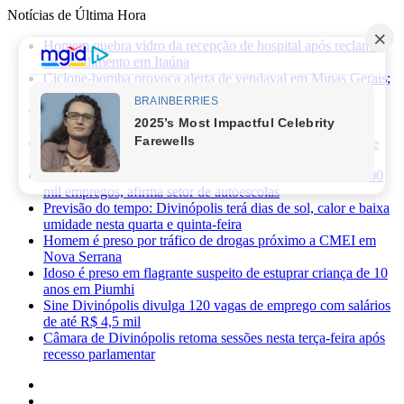
Notícias de Última Hora
Homem quebra vidro da recepção de hospital após reclamar
de atendimento em Itaúna
Ciclone-bomba provoca alerta de vendaval em Minas Gerais;
veja os impactos previstos para Divinópolis
Homem morre após sofrer choque elétrico e cair de oito
metros durante manutenção em academia
PRF apreende 75 mil maços de cigarros contrabandeados e
prende motorista na BR-262
Novas regras da CNH já provocaram perda de cerca de 100
mil empregos, afirma setor de autoescolas
Previsão do tempo: Divinópolis terá dias de sol, calor e baixa
umidade nesta quarta e quinta-feira
Homem é preso por tráfico de drogas próximo a CMEI em
Nova Serrana
Idoso é preso em flagrante suspeito de estuprar criança de 10
anos em Piumhi
Sine Divinópolis divulga 120 vagas de emprego com salários
de até R$ 4,5 mil
Câmara de Divinópolis retoma sessões nesta terça-feira após
recesso parlamentar
Facebook
X