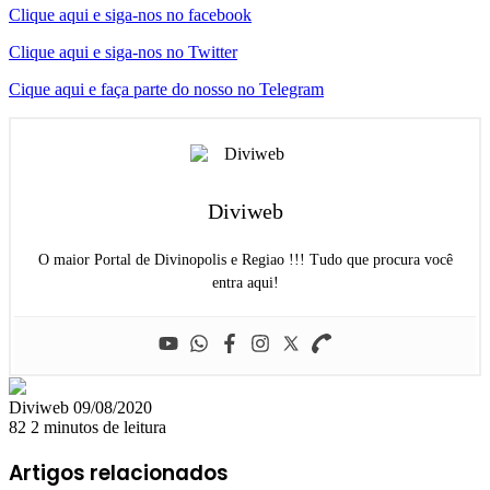
Clique aqui e siga-nos no facebook
Clique aqui e siga-nos no Twitter
Cique aqui e faça parte do nosso no Telegram
Diviweb
O maior Portal de Divinopolis e Regiao !!! Tudo que procura você
entra aqui!
Mande
Diviweb
09/08/2020
um
82
2 minutos de leitura
e-
mail
Artigos relacionados