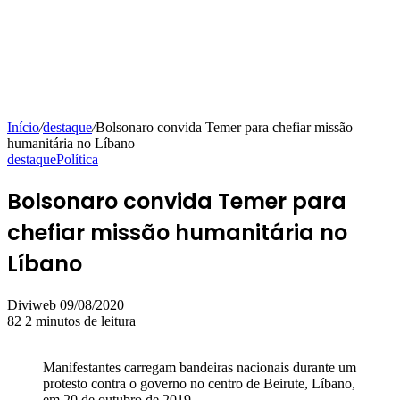
Início
/
destaque
/
Bolsonaro convida Temer para chefiar missão
humanitária no Líbano
destaque
Política
Bolsonaro convida Temer para
chefiar missão humanitária no
Líbano
Mande
Diviweb
09/08/2020
um
82
2 minutos de leitura
e-
mail
Manifestantes carregam bandeiras nacionais durante um
protesto contra o governo no centro de Beirute, Líbano,
em 20 de outubro de 2019