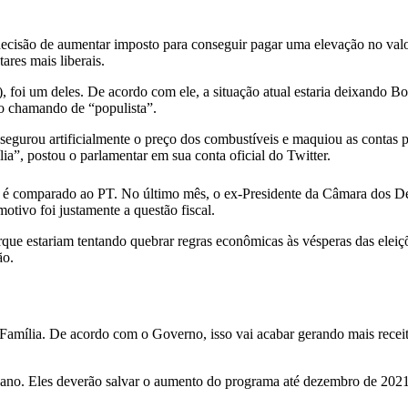
decisão de aumentar imposto para conseguir pagar uma elevação no valo
ares mais liberais.
foi um deles. De acordo com ele, a situação atual estaria deixando Bol
o o chamando de “populista”.
gurou artificialmente o preço dos combustíveis e maquiou as contas p
a”, postou o parlamentar em sua conta oficial do Twitter.
naro é comparado ao PT. No último mês, o ex-Presidente da Câmara dos 
otivo foi justamente a questão fiscal.
e estariam tentando quebrar regras econômicas às vésperas das eleiçõ
ão.
Família. De acordo com o Governo, isso vai acabar gerando mais receita
te ano. Eles deverão salvar o aumento do programa até dezembro de 20