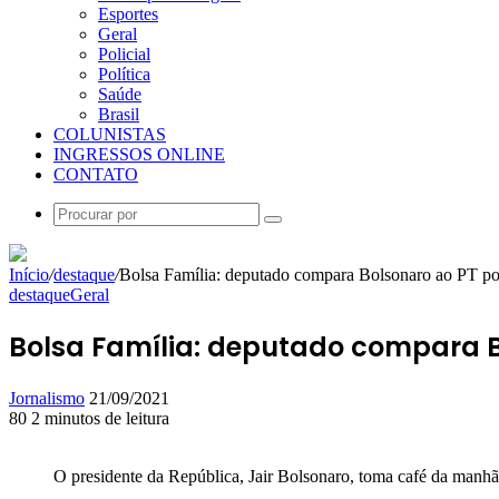
Esportes
Geral
Policial
Política
Saúde
Brasil
COLUNISTAS
INGRESSOS ONLINE
CONTATO
Procurar
por
Início
/
destaque
/
Bolsa Família: deputado compara Bolsonaro ao PT po
destaque
Geral
Bolsa Família: deputado compara B
Mande
Jornalismo
21/09/2021
um
80
2 minutos de leitura
Facebook
X
Linkedin
Skype
Messenger
Messenger
WhatsApp
Telegram
e-
mail
O presidente da República, Jair Bolsonaro, toma café da manhã