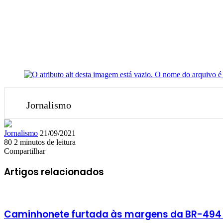
Jornalismo
Mande
Jornalismo
21/09/2021
um
80
2 minutos de leitura
Facebook
X
Linkedin
Skype
Messenger
Messenger
WhatsApp
Telegram
e-
Compartilhar
Facebook
X
Linkedin
Skype
Messenger
Messenger
WhatsApp
Telegram
Compartilhar
Imprimir
mail
via
Artigos relacionados
e-
mail
Caminhonete furtada às margens da BR-494 é