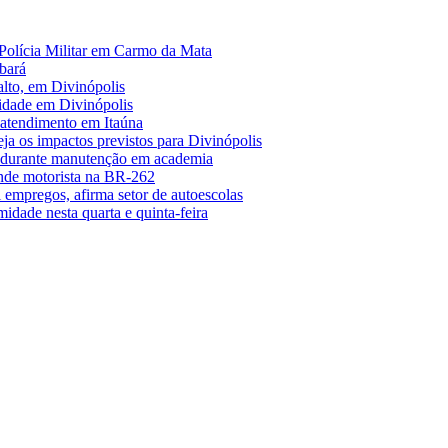
Polícia Militar em Carmo da Mata
bará
alto, em Divinópolis
midade em Divinópolis
 atendimento em Itaúna
a os impactos previstos para Divinópolis
s durante manutenção em academia
nde motorista na BR-262
empregos, afirma setor de autoescolas
midade nesta quarta e quinta-feira