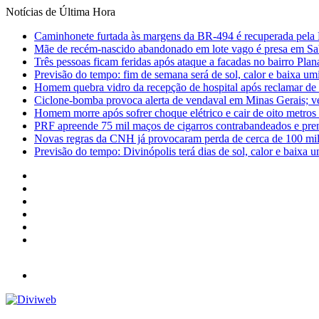
Notícias de Última Hora
Caminhonete furtada às margens da BR-494 é recuperada pela 
Mãe de recém-nascido abandonado em lote vago é presa em Sa
Três pessoas ficam feridas após ataque a facadas no bairro Plan
Previsão do tempo: fim de semana será de sol, calor e baixa u
Homem quebra vidro da recepção de hospital após reclamar de
Ciclone-bomba provoca alerta de vendaval em Minas Gerais; vej
Homem morre após sofrer choque elétrico e cair de oito metro
PRF apreende 75 mil maços de cigarros contrabandeados e pre
Novas regras da CNH já provocaram perda de cerca de 100 mil 
Previsão do tempo: Divinópolis terá dias de sol, calor e baixa u
Facebook
X
YouTube
Instagram
Entrar
Barra
Lateral
Menu