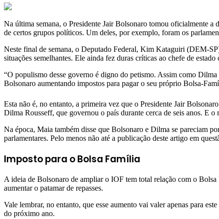
Na última semana, o Presidente Jair Bolsonaro tomou oficialmente a 
de certos grupos políticos. Um deles, por exemplo, foram os parlament
Neste final de semana, o Deputado Federal, Kim Kataguiri (DEM-SP), 
situações semelhantes. Ele ainda fez duras críticas ao chefe de estad
“O populismo desse governo é digno do petismo. Assim como Dilma se
Bolsonaro aumentando impostos para pagar o seu próprio Bolsa-Famíli
Esta não é, no entanto, a primeira vez que o Presidente Jair Bolso
Dilma Rousseff, que governou o país durante cerca de seis anos. E o m
Na época, Maia também disse que Bolsonaro e Dilma se pareciam porqu
parlamentares. Pelo menos não até a publicação deste artigo em quest
Imposto para o Bolsa Família
A ideia de Bolsonaro de ampliar o IOF tem total relação com o Bolsa 
aumentar o patamar de repasses.
Vale lembrar, no entanto, que esse aumento vai valer apenas para es
do próximo ano.