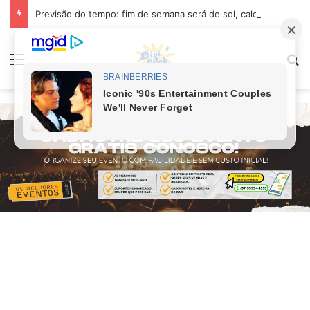
Previsão do tempo: fim de semana será de sol, calor e baixa umidade em Divinópolis
Menu
Pr