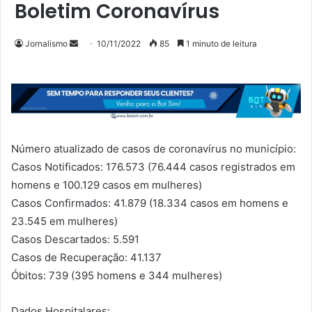
Boletim Coronavírus
Mande
Jornalismo
10/11/2022
85
1 minuto de leitura
um
e-
mail
Número atualizado de casos de coronavírus no município:
Casos Notificados: 176.573 (76.444 casos registrados em
homens e 100.129 casos em mulheres)
Casos Confirmados: 41.879 (18.334 casos em homens e
23.545 em mulheres)
Casos Descartados: 5.591
Casos de Recuperação: 41.137
Óbitos: 739 (395 homens e 344 mulheres)
Dados Hospitalares: