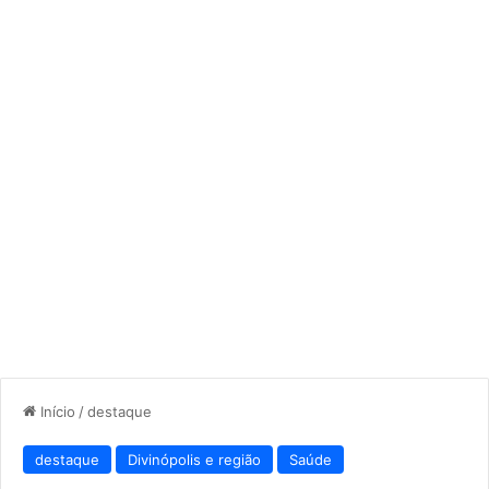
Início
/
destaque
destaque
Divinópolis e região
Saúde