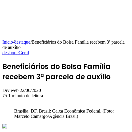
Início
/
destaque
/
Beneficiários do Bolsa Família recebem 3ª parcela
de auxílio
destaque
Geral
Beneficiários do Bolsa Família
recebem 3ª parcela de auxílio
Mande
Diviweb
22/06/2020
um
75
1 minuto de leitura
e-
mail
Brasília, DF, Brasil: Caixa Econômica Federal. (Foto:
Marcelo Camargo/Agência Brasil)