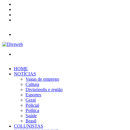
YouTube
Instagram
Entrar
Barra
Lateral
Menu
Procurar
por
HOME
NOTÍCIAS
Vagas de emprego
Cultura
Divinópolis e região
Esportes
Geral
Policial
Política
Saúde
Brasil
COLUNISTAS