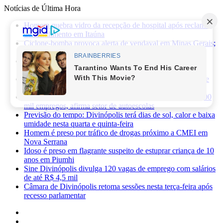
Notícias de Última Hora
Homem quebra vidro da recepção de hospital após reclamar
de atendimento em Itaúna
Ciclone-bomba provoca alerta de vendaval em Minas Gerais;
veja os impactos previstos para Divinópolis
Homem morre após sofrer choque elétrico e cair de oito
metros durante manutenção em academia
PRF apreende 75 mil maços de cigarros contrabandeados e
prende motorista na BR-262
Novas regras da CNH já provocaram perda de cerca de 100
mil empregos, afirma setor de autoescolas
Previsão do tempo: Divinópolis terá dias de sol, calor e baixa
umidade nesta quarta e quinta-feira
Homem é preso por tráfico de drogas próximo a CMEI em
Nova Serrana
Idoso é preso em flagrante suspeito de estuprar criança de 10
anos em Piumhi
Sine Divinópolis divulga 120 vagas de emprego com salários
de até R$ 4,5 mil
Câmara de Divinópolis retoma sessões nesta terça-feira após
recesso parlamentar
Facebook
X