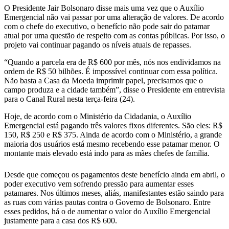
O Presidente Jair Bolsonaro disse mais uma vez que o Auxílio
Emergencial não vai passar por uma alteração de valores. De acordo
com o chefe do executivo, o benefício não pode sair do patamar
atual por uma questão de respeito com as contas públicas. Por isso, o
projeto vai continuar pagando os níveis atuais de repasses.
“Quando a parcela era de R$ 600 por mês, nós nos endividamos na
ordem de R$ 50 bilhões. É impossível continuar com essa política.
Não basta a Casa da Moeda imprimir papel, precisamos que o
campo produza e a cidade também”, disse o Presidente em entrevista
para o Canal Rural nesta terça-feira (24).
Hoje, de acordo com o Ministério da Cidadania, o Auxílio
Emergencial está pagando três valores fixos diferentes. São eles: R$
150, R$ 250 e R$ 375. Ainda de acordo com o Ministério, a grande
maioria dos usuários está mesmo recebendo esse patamar menor. O
montante mais elevado está indo para as mães chefes de família.
Desde que começou os pagamentos deste benefício ainda em abril, o
poder executivo vem sofrendo pressão para aumentar esses
patamares. Nos últimos meses, aliás, manifestantes estão saindo para
as ruas com várias pautas contra o Governo de Bolsonaro. Entre
esses pedidos, há o de aumentar o valor do Auxílio Emergencial
justamente para a casa dos R$ 600.