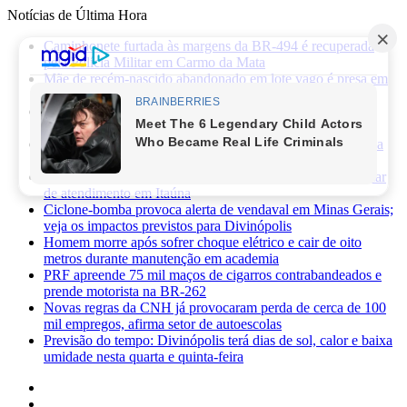
Notícias de Última Hora
Caminhonete furtada às margens da BR-494 é recuperada
pela Polícia Militar em Carmo da Mata
Mãe de recém-nascido abandonado em lote vago é presa em
Sabará
Três pessoas ficam feridas após ataque a facadas no bairro
Planalto, em Divinópolis
Previsão do tempo: fim de semana será de sol, calor e baixa
umidade em Divinópolis
Homem quebra vidro da recepção de hospital após reclamar
de atendimento em Itaúna
Ciclone-bomba provoca alerta de vendaval em Minas Gerais;
veja os impactos previstos para Divinópolis
Homem morre após sofrer choque elétrico e cair de oito
metros durante manutenção em academia
PRF apreende 75 mil maços de cigarros contrabandeados e
prende motorista na BR-262
Novas regras da CNH já provocaram perda de cerca de 100
mil empregos, afirma setor de autoescolas
Previsão do tempo: Divinópolis terá dias de sol, calor e baixa
umidade nesta quarta e quinta-feira
Facebook
X