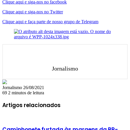
Clique aqui e siga-nos no facebook
Clique aqui e siga-nos no Twitter
Clique aqui e faça parte de nosso grupo de Telegram
Jornalismo
Mande
Jornalismo
26/08/2021
um
69
2 minutos de leitura
e-
mail
Artigos relacionados
Caminhonete furtada às margens da BR-