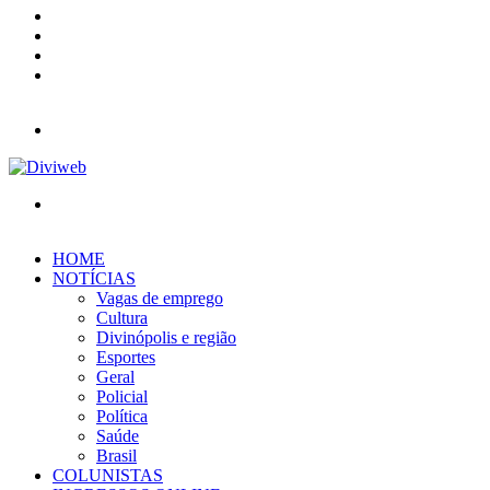
YouTube
Instagram
Entrar
Barra
Lateral
Menu
Procurar
por
HOME
NOTÍCIAS
Vagas de emprego
Cultura
Divinópolis e região
Esportes
Geral
Policial
Política
Saúde
Brasil
COLUNISTAS