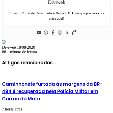
Diviweb
O maior Portal de Divinopolis e Regiao !!! Tudo que procura você
entra aqui!
Mande
Diviweb
18/08/2020
um
88
1 minuto de leitura
e-
mail
Artigos relacionados
Caminhonete furtada às margens da BR-
494 é recuperada pela Polícia Militar em
Carmo da Mata
7 horas atrás