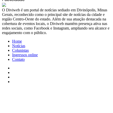
​O Diviweb é um portal de notícias sediado em Divinópolis, Minas
Gerais, reconhecido como o principal site de notícias da cidade e
região Centro-Oeste do estado. Além de sua atuação destacada na
cobertura de eventos locais, o Diviweb mantém presença ativa nas
redes sociais, como Facebook e Instagram, ampliando seu alcance e
engajamento com o público.
Home
Notícias
Colunistas
Ingressos online
Contato
Facebook
X
YouTube
Instagram
Facebook
X
WhatsApp
Telegram
Viber