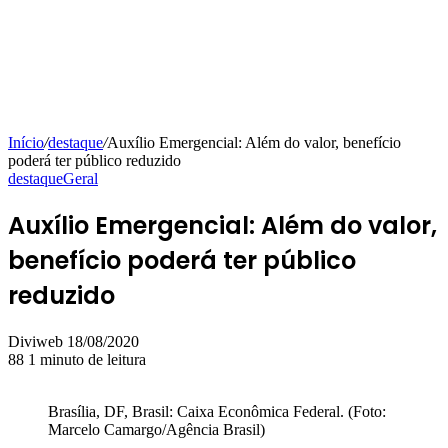
Início
/
destaque
/
Auxílio Emergencial: Além do valor, benefício
poderá ter público reduzido
destaque
Geral
Auxílio Emergencial: Além do valor,
benefício poderá ter público
reduzido
Mande
Diviweb
18/08/2020
um
88
1 minuto de leitura
e-
mail
Brasília, DF, Brasil: Caixa Econômica Federal. (Foto:
Marcelo Camargo/Agência Brasil)