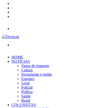
YouTube
Instagram
Entrar
Barra
Lateral
Menu
Procurar
por
HOME
NOTÍCIAS
Vagas de emprego
Cultura
Divinópolis e região
Esportes
Geral
Policial
Política
Saúde
Brasil
COLUNISTAS