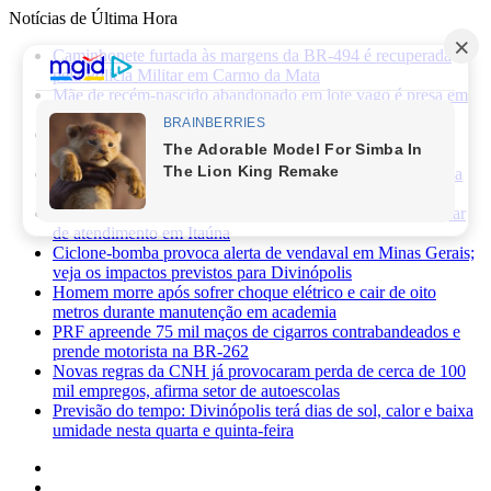
Notícias de Última Hora
Caminhonete furtada às margens da BR-494 é recuperada
pela Polícia Militar em Carmo da Mata
Mãe de recém-nascido abandonado em lote vago é presa em
Sabará
Três pessoas ficam feridas após ataque a facadas no bairro
Planalto, em Divinópolis
Previsão do tempo: fim de semana será de sol, calor e baixa
umidade em Divinópolis
Homem quebra vidro da recepção de hospital após reclamar
de atendimento em Itaúna
Ciclone-bomba provoca alerta de vendaval em Minas Gerais;
veja os impactos previstos para Divinópolis
Homem morre após sofrer choque elétrico e cair de oito
metros durante manutenção em academia
PRF apreende 75 mil maços de cigarros contrabandeados e
prende motorista na BR-262
Novas regras da CNH já provocaram perda de cerca de 100
mil empregos, afirma setor de autoescolas
Previsão do tempo: Divinópolis terá dias de sol, calor e baixa
umidade nesta quarta e quinta-feira
Facebook
X