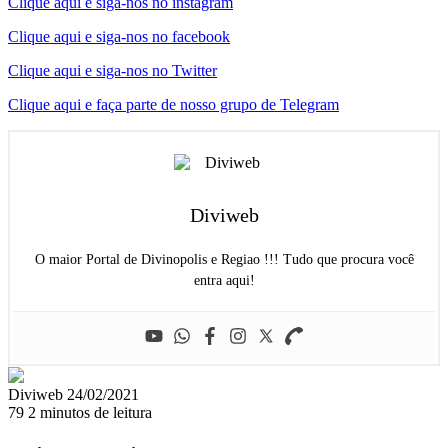
Clique aqui e siga-nos no instagram
Clique aqui e siga-nos no facebook
Clique aqui e siga-nos no Twitter
Clique aqui e faça parte de nosso grupo de Telegram
Diviweb
O maior Portal de Divinopolis e Regiao !!! Tudo que procura você
entra aqui!
Mande
Diviweb
24/02/2021
um
79
2 minutos de leitura
e-
mail