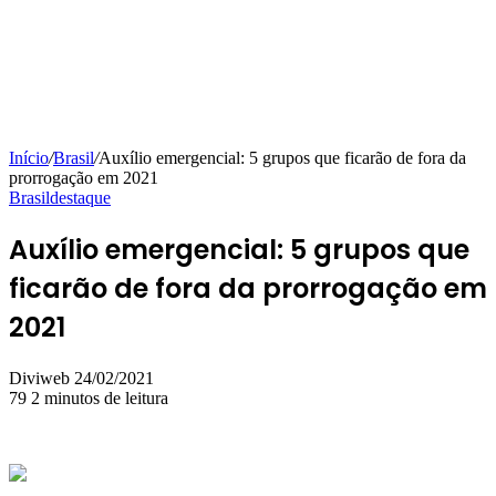
Início
/
Brasil
/
Auxílio emergencial: 5 grupos que ficarão de fora da
prorrogação em 2021
Brasil
destaque
Auxílio emergencial: 5 grupos que
ficarão de fora da prorrogação em
2021
Mande
Diviweb
24/02/2021
um
79
2 minutos de leitura
e-
mail