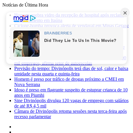
Notícias de Última Hora
Homem quebra vidro da recepção de hospital após reclamar
de atendimento em Itaúna
Ciclone-bomba provoca alerta de vendaval em Minas Gerais;
veja os impactos previstos para Divinópolis
Homem morre após sofrer choque elétrico e cair de oito
metros durante manutenção em academia
PRF apreende 75 mil maços de cigarros contrabandeados e
prende motorista na BR-262
Novas regras da CNH já provocaram perda de cerca de 100
mil empregos, afirma setor de autoescolas
Previsão do tempo: Divinópolis terá dias de sol, calor e baixa
umidade nesta quarta e quinta-feira
Homem é preso por tráfico de drogas próximo a CMEI em
Nova Serrana
Idoso é preso em flagrante suspeito de estuprar criança de 10
anos em Piumhi
Sine Divinópolis divulga 120 vagas de emprego com salários
de até R$ 4,5 mil
Câmara de Divinópolis retoma sessões nesta terça-feira após
recesso parlamentar
Facebook
X