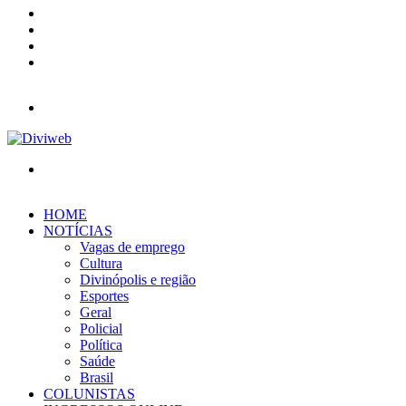
YouTube
Instagram
Entrar
Barra
Lateral
Menu
Procurar
por
HOME
NOTÍCIAS
Vagas de emprego
Cultura
Divinópolis e região
Esportes
Geral
Policial
Política
Saúde
Brasil
COLUNISTAS