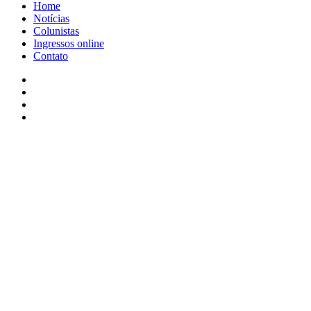
Home
Notícias
Colunistas
Ingressos online
Contato
Facebook
X
YouTube
Instagram
Facebook
X
WhatsApp
Telegram
Viber