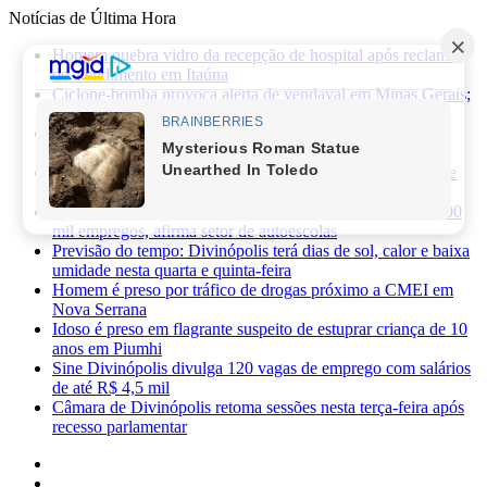
Notícias de Última Hora
Homem quebra vidro da recepção de hospital após reclamar
de atendimento em Itaúna
Ciclone-bomba provoca alerta de vendaval em Minas Gerais;
veja os impactos previstos para Divinópolis
Homem morre após sofrer choque elétrico e cair de oito
metros durante manutenção em academia
PRF apreende 75 mil maços de cigarros contrabandeados e
prende motorista na BR-262
Novas regras da CNH já provocaram perda de cerca de 100
mil empregos, afirma setor de autoescolas
Previsão do tempo: Divinópolis terá dias de sol, calor e baixa
umidade nesta quarta e quinta-feira
Homem é preso por tráfico de drogas próximo a CMEI em
Nova Serrana
Idoso é preso em flagrante suspeito de estuprar criança de 10
anos em Piumhi
Sine Divinópolis divulga 120 vagas de emprego com salários
de até R$ 4,5 mil
Câmara de Divinópolis retoma sessões nesta terça-feira após
recesso parlamentar
Facebook
X