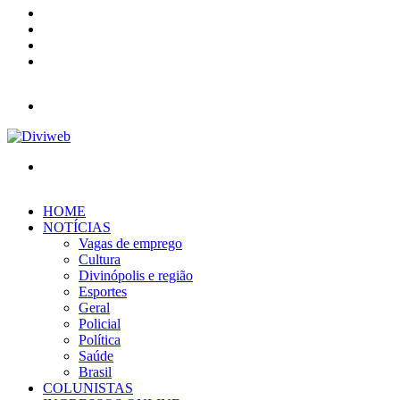
YouTube
Instagram
Entrar
Barra
Lateral
Menu
Procurar
por
HOME
NOTÍCIAS
Vagas de emprego
Cultura
Divinópolis e região
Esportes
Geral
Policial
Política
Saúde
Brasil
COLUNISTAS